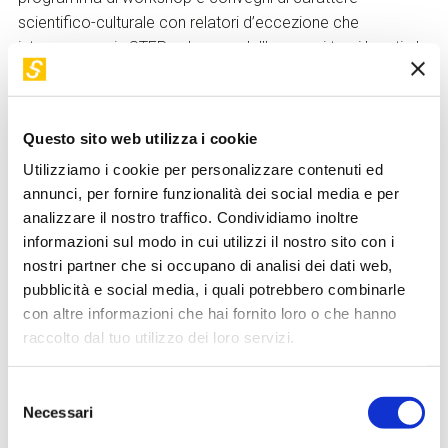
scientifico-culturale con relatori d’eccezione che
interverranno in STEP nel corso dell’anno sui temi legati al
mondo digitale e alle grandi questioni della società
contemporanea, per offrire ai visitatori ulteriori spunti di
riflessione e di approfondimento.
Questo sito web utilizza i cookie
Utilizziamo i cookie per personalizzare contenuti ed
annunci, per fornire funzionalità dei social media e per
STEP FuturAbility District è uno
spazio tecnologico,
analizzare il nostro traffico. Condividiamo inoltre
divulgativo e esperienziale
, che nasce per connettere la
informazioni sul modo in cui utilizzi il nostro sito con i
comunità con il prossimo futuro e dare a tutti l’opportunità
nostri partner che si occupano di analisi dei dati web,
di intraprendere un viaggio per acquisire una maggiore
pubblicità e social media, i quali potrebbero combinarle
consapevolezza sulla trasformazione digitale in atto e i
con altre informazioni che hai fornito loro o che hanno
suoi riflessi su tutti gli ambiti della vita quotidiana, sia
raccolto dal tuo utilizzo dei loro servizi.
personale che professionale. Un luogo pensato per
approfondire i temi legati alle nuove tecnologie e aiutare le
Selezione
persone a orientarsi in un mondo in rapida trasformazione,
Necessari
del
contribuendo alla costruzione di una società digitale
consenso