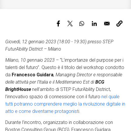
Servizi e accessibilità
Biglietti
Contatti
FAQ
Giovedì, 12 gennaio 2023 (18:00 - 19:30) presso STEP
FuturAbility District – Milano
Milano, 10 gennaio 2023 –
“
L’importanze del purpose per i
talenti del futuro”.
Questo è il titolo del workshop
condotto
da
Francesco Guidara
,
Managing Director e responsabile
delle attività per l’Italia e il Mediterraneo Est di
BCG
BrightHouse
nell’ambito di
STEP FuturAbility District,
l’innovativo spazio di connessione con il futuro
nel quale
tutti potranno comprendere meglio la rivoluzione digitale in
atto e come diventarne protagonisti
.
Durante l’incontro,
organizzato in collaborazione con
Boston Consulting Group (BCG), Francesco
Guidara