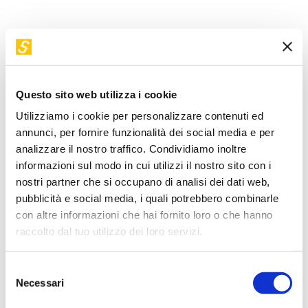
Servizi e accessibilità
Biglietti
Contatti
FAQ
Con la nuova installazione
Future Jobs
, STEP propone un
approccio completamente rinnovato per
esplorare
nuove professioni emergenti
: un percorso immersivo e
Questo sito web utilizza i cookie
interattivo che unisce tecnologia, creatività e sostenibilità.
Utilizziamo i cookie per personalizzare contenuti ed
Scopri con noi le
competenze
che definiranno il mercato
annunci, per fornire funzionalità dei social media e per
del lavoro di domani.
analizzare il nostro traffico. Condividiamo inoltre
informazioni sul modo in cui utilizzi il nostro sito con i
Preparati ad un'
esperienza unica
: esplora
professioni
nostri partner che si occupano di analisi dei dati web,
innovative
e lasciati ispirare da un modo diverso di
pubblicità e social media, i quali potrebbero combinarle
immaginare scuola, lavoro e futuro.
con altre informazioni che hai fornito loro o che hanno
raccolto dal tuo utilizzo dei loro servizi.
Fai il primo passo,
ti aspettiamo in STEP
!
Selezione
Prenota ora la tua visita
Necessari
del
consenso