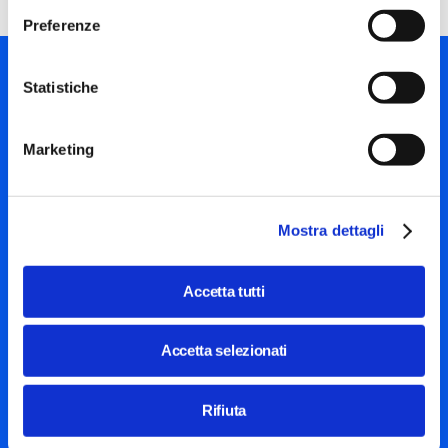
Preferenze
Statistiche
Marketing
Piazza Olivetti 1, Milano
info@steptothefuture.it
+39 02 33 020 088
Mostra dettagli
Accetta tutti
Social
menu
Mostra ulteriori
Italiano
Accetta selezionati
FAQ
Termini e condizioni
Footer
Rifiuta
Privacy policy
Cookie policy
policies
Impostazioni cookies