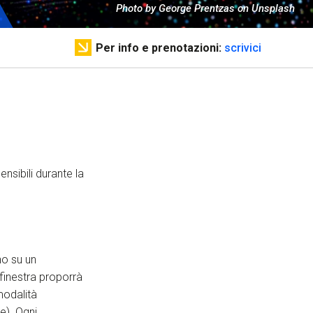
ervizi e accessibilità
Photo by George Prentzas on Unsplash
Biglietti
ontatti
Per info e prenotazioni:
scrivici
AQ
ensibili durante la
no su un
 finestra proporrà
modalità
e). Ogni