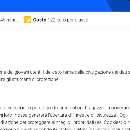
S
C
45 minuti
Costo
122 euro per classe
F
one dei giovani utenti il delicato tema della divulgazione dei dati s
ire gli strumenti di protezione.
no coinvolti in un percorso di gamification. I ragazzi si muoveran
gni loro mossa genererà l’apertura di “finestre di sicurezza”. Ogni
à di azione per proteggere al meglio i propri dati (es. Cookies) o 
erazione sul web secondo il galateo digitale (es. parole maiuscol