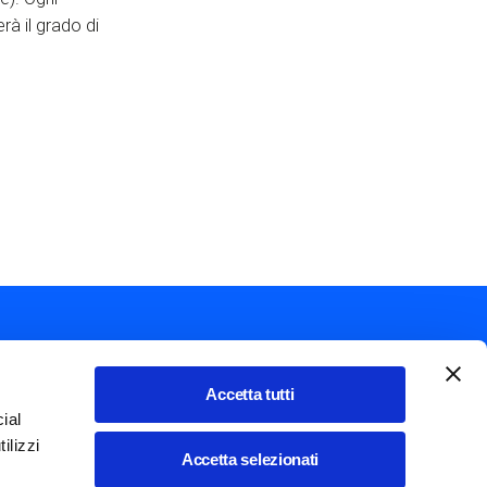
rà il grado di
Accetta tutti
ial
Mostra ulteriori azioni
ilizzi
Italiano
Accetta selezionati