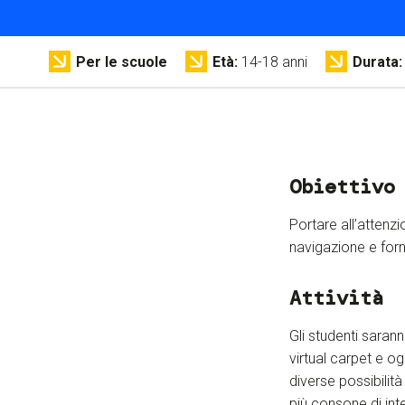
Per le scuole
Età
14-18 anni
Durata
Obiettivo
Portare all’attenzi
navigazione e forn
Attività
Gli studenti saran
virtual carpet e o
diverse possibilit
più consone di int