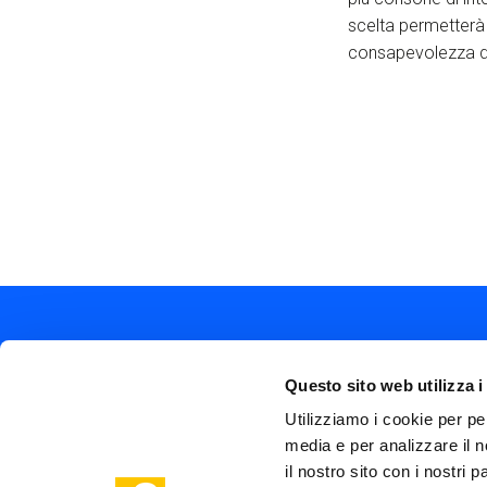
scelta permetterà 
consapevolezza di 
Questo sito web utilizza i
Utilizziamo i cookie per pe
media e per analizzare il n
Soc
Piazza Olivetti 1, Milano
il nostro sito con i nostri 
me
info@steptothefuture.it