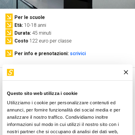
Servizi e accessibilità
Biglietti
Contatti
Per le scuole
FAQ
Età
10-18 anni
Durata
45 minuti
Costo
122 euro per classe
Per info e prenotazioni:
scrivici
Questo sito web utilizza i cookie
Obiettivo
Utilizziamo i cookie per personalizzare contenuti ed
Scoprire attraverso nuove tecnologie le frontiere digitali
annunci, per fornire funzionalità dei social media e per
dell’arte del futuro.
analizzare il nostro traffico. Condividiamo inoltre
informazioni sul modo in cui utilizzi il nostro sito con i
Attività
nostri partner che si occupano di analisi dei dati web,