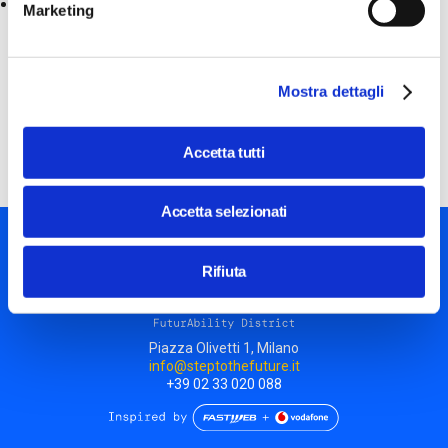
2° classe 12:30-13:30
Marketing
Visita percorso STEP: prezzo speciale euro 5 a studente,
gratuito per 2 insegnanti accompagnatori.
Mostra dettagli
La partecipazione all’incontro è gratuita. Necessaria la
prenotazione scrivendo a
info@steptothefuture.it
Accetta tutti
Accetta selezionati
Rifiuta
Piazza Olivetti 1, Milano
info@steptothefuture.it
+39 02 33 020 088