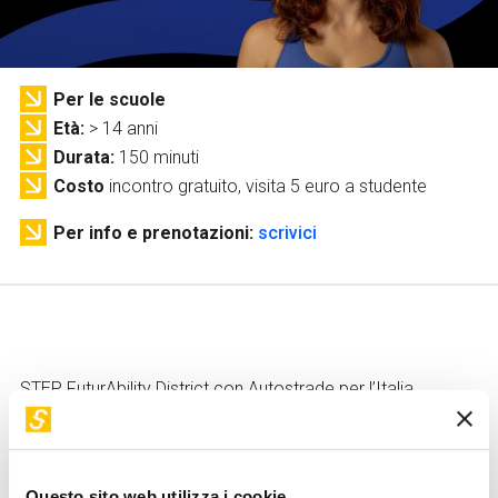
Servizi e accessibilità
Biglietti
Contatti
FAQ
Per le scuole
Età
> 14 anni
Durata
150 minuti
Costo
incontro gratuito, visita 5 euro a studente
Per info e prenotazioni:
scrivici
STEP FuturAbility District con Autostrade per l’Italia
propone tre mattinate speciali per le scuole il
1
dicembre
2026,
23 febbraio 2027
,
6 aprile
2027.
Questo sito web utilizza i cookie