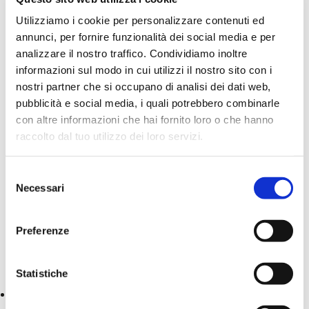
“
NON CHIUDERE GLI OCCHI
”
è il progetto di Autostrade per
Utilizziamo i cookie per personalizzare contenuti ed
l’Italia dedicato a ragazze e ragazzi fino ai 20 anni per
annunci, per fornire funzionalità dei social media e per
sensibilizzarli al rispetto delle norme sulla sicurezza
analizzare il nostro traffico. Condividiamo inoltre
stradale e renderli protagonisti di un futuro a zero incidenti.
informazioni sul modo in cui utilizzi il nostro sito con i
Educazione alla sicurezza prima, durante e dopo la guida!
nostri partner che si occupano di analisi dei dati web,
La proposta è riservata alle classi della scuola secondaria
pubblicità e social media, i quali potrebbero combinarle
di secondo grado e prevede la visita in STEP e la
con altre informazioni che hai fornito loro o che hanno
successiva partecipazione ad un incontro di
raccolto dal tuo utilizzo dei loro servizi.
approfondimento e confronto con esperti di Autostrade
per l’Italia per discutere di comportamenti di guida corretti
Selezione
e cambiamenti in corso trainati dalla tecnologia
.
Necessari
del
consenso
L’incontro durerà dalle ore 11:00 alle ore 12:30.
Preferenze
È possibile prevedere la visita a STEP contestualmente
alla partecipazione all’incontro sino esaurimento dei posti
disponibili. Orari prenotabili per le visite:
Statistiche
1° classe 9:45-10:45