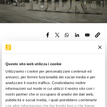
Servizi e accessibilità
Biglietti
Contatti
FAQ
Open Day: 12, 14, 16, 19 settembre e 3, 10 ottobre ore 17
Insegni alle scuole secondarie di I e II grado?
Questo sito web utilizza i cookie
Non perderti i nostri Open Day gratuiti riservati agli
Utilizziamo i cookie per personalizzare contenuti ed
insegnanti. Potrai fare il percorso di visita e conoscere nel
annunci, per fornire funzionalità dei social media e per
dettaglio i nostri laboratori per le scuole. Lo staff dei
analizzare il nostro traffico. Condividiamo inoltre
servizi educativi sarà a disposizione per approfondire i
informazioni sul modo in cui utilizzi il nostro sito con i
temi didattici e per rispondere alle tue domande. Iscriviti
nostri partner che si occupano di analisi dei dati web,
subito. I posti sono limitati.
pubblicità e social media, i quali potrebbero combinarle
con altre informazioni che hai fornito loro o che hanno