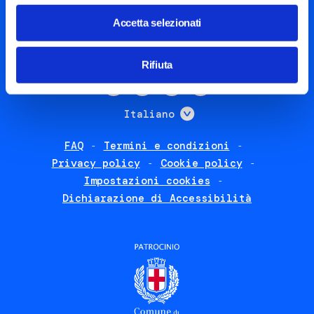
info@steptothefuture.it
+39 02 33 020 088
Accetta selezionati
Rifiuta
Social
menu
Mostra ulteriori
Italiano
FAQ
Termini e condizioni
Footer
Privacy policy
Cookie policy
policies
Impostazioni cookies
Dichiarazione di Accessibilità