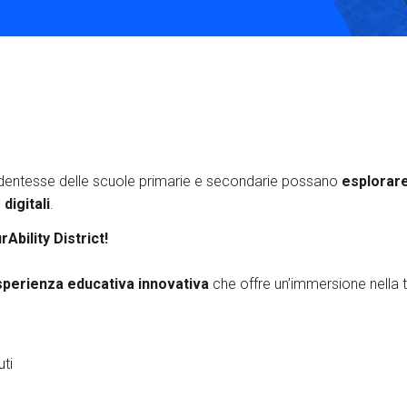
S
C
F
dentesse delle scuole primarie e secondarie possano
esplorare 
digitali
.
bility District!
perienza educativa innovativa
che offre un’immersione nella t
uti