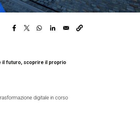
ervizi e accessibilità
Biglietti
ontatti
AQ
il futuro, scoprire il proprio
rasformazione digitale in corso