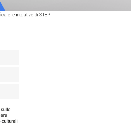
ervizi e accessibilità
Biglietti
ontatti
ca e le iniziative di STEP.
AQ
 sulle
sere
culturali