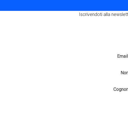
Iscrivendoti alla newslett
Emai
No
Cogno