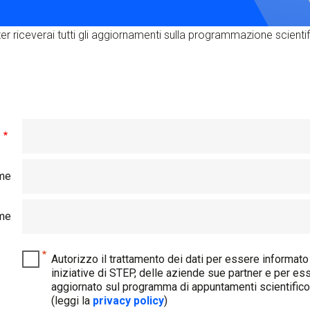
S
C
er riceverai tutti gli aggiornamenti sulla programmazione scientifi
F
l
me
me
Autorizzo il trattamento dei dati per essere informato
iniziative di STEP, delle aziende sue partner e per es
aggiornato sul programma di appuntamenti scientifico-
(leggi la
privacy policy
)