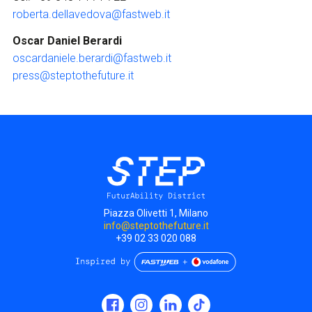
roberta.dellavedova@fastweb.it
Oscar Daniel Berardi
oscardaniele.berardi@fastweb.it
press@steptothefuture.it
Piazza Olivetti 1, Milano
info@steptothefuture.it
+39 02 33 020 088
Social