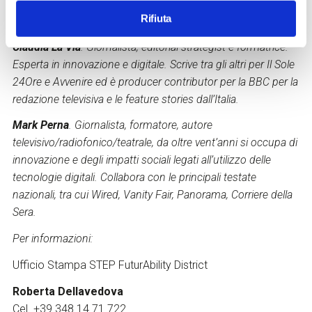
prenotazione visite, workshop e laboratori
Rifiuta
https://www.steptothefuture.it
Claudia La Via
. Giornalista, editorial strategist e formatrice.
Esperta in innovazione e digitale. Scrive tra gli altri per Il Sole
24Ore e Avvenire ed è producer contributor per la BBC per la
redazione televisiva e le feature stories dall’Italia.
Mark Perna
. Giornalista, formatore, autore
televisivo/radiofonico/teatrale, da oltre vent’anni si occupa di
innovazione e degli impatti sociali legati all’utilizzo delle
tecnologie digitali. Collabora con le principali testate
nazionali, tra cui Wired, Vanity Fair, Panorama, Corriere della
Sera.
Per informazioni:
Ufficio Stampa STEP FuturAbility District
Roberta Dellavedova
Cel. +39 348 14 71 722