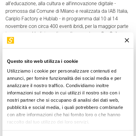
all’educazione, alla cultura e all’innovazione digitale -
promossa dal Comune di Milano e realizzata da IAB Italia,
Cariplo Factory e Hublab - in programma dal 10 al 14
novembre con circa 400 eventi ibridi, per la maggior parte
in presenza. L’edizione di quest’anno, a tema “Lo Sviluppo
dei Limiti: Progetti e visioni per una città e un pianeta
condivisi”, si pone l’obiettivo di indagare le modalità di
sviluppo della società nell’ambito dei limiti ambientali e
Questo sito web utilizza i cookie
sociali oggi cogenti, riflettendo sul ruolo del digitale che
Utilizziamo i cookie per personalizzare contenuti ed
diventa sempre più veicolo di conoscenza, di relazioni, di
annunci, per fornire funzionalità dei social media e per
inclusione.
analizzare il nostro traffico. Condividiamo inoltre
Il Workshop è
prenotabile online sul sito
informazioni sul modo in cui utilizzi il nostro sito con i
www.steptothefuture.it
e si inserisce nel ricco programma
nostri partner che si occupano di analisi dei dati web,
di workshop e convegni di carattere scientifico-culturale
pubblicità e social media, i quali potrebbero combinarle
con relatori d’eccezione che interverranno in STEP nel
con altre informazioni che hai fornito loro o che hanno
corso dell’anno sui temi legati al mondo digitale e alle
raccolto dal tuo utilizzo dei loro servizi.
grandi questioni della società contemporanea, per offrire