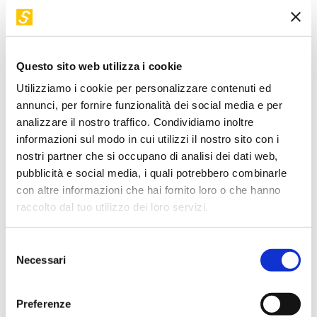
Management, lavorando come Senior Advisor su iniziative di
pianificazione, implementazione e change management per
l'avvio, la modernizzazione e la riorganizzazione di
ecosistemi di Analytics. È prefatore di Scacco matto con l’AI.
Questo sito web utilizza i cookie
Come le aziende all’avanguardia stravincono con
Utilizziamo i cookie per personalizzare contenuti ed
l’intelligenza artificiale, di Thomas Davenport e Nitin Mittal
annunci, per fornire funzionalità dei social media e per
(Egea, 2023).
analizzare il nostro traffico. Condividiamo inoltre
informazioni sul modo in cui utilizzi il nostro sito con i
nostri partner che si occupano di analisi dei dati web,
Torna a "I nostri relatori"
pubblicità e social media, i quali potrebbero combinarle
con altre informazioni che hai fornito loro o che hanno
raccolto dal tuo utilizzo dei loro servizi.
I suoi workshop in STEP
Selezione
VIDEO DISPONIBILE
Necessari
del
consenso
Preferenze