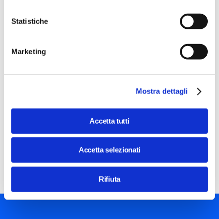
Statistiche
Marketing
Image
DIGITALTALK@STEP
L’AI entra in azienda
Mostra dettagli
Workshop
con
Alfredo Maria Garibaldi
Accetta tutti
20 Feb 2024 / 18:30 - 20:00
Costo
gratuito
Accetta selezionati
Durante l'incontro scopriremo le dieci mosse essenziali
(più una) per fare scacco matto con l’intelligenza
artificiale.
Rifiuta