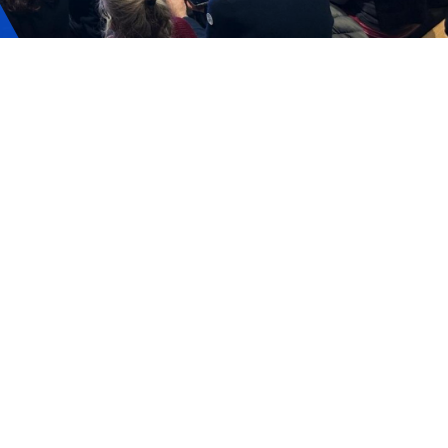
ervizi e accessibilità
Biglietti
ontatti
AQ