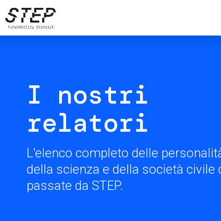
Salta
al
contenuto
principale
I nostri
relatori
L'elenco completo delle personalità
della scienza e della società civil
passate da STEP.