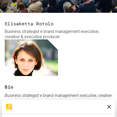
Servizi e accessibilità
Biglietti
Contatti
FAQ
Elisabetta Rotolo
Business strategist e brand management executive,
creative & executive producer
Bio
Business strategist e brand management executive, creative
& executive producer, direttore artistico, architetto d'interni e
keynote speaker, con un'esperienza internazionale in XR,
spatial computing, mondi virtuali, arte immersiva e