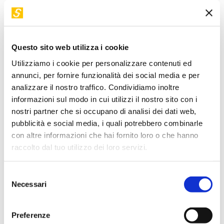
2017. Da giugno 2023 ha assunto il ruolo di Corporate
Marketing Head. In precedenza ha lavorato in GfK Marketing
Services Italia nel ruolo di Account Executive. De Longhi,
Questo sito web utilizza i cookie
milanese classe 1977, è laureato in Economia presso
l’Università degli Studi di Milano Bicocca.
Utilizziamo i cookie per personalizzare contenuti ed
annunci, per fornire funzionalità dei social media e per
analizzare il nostro traffico. Condividiamo inoltre
Torna a "I nostri relatori"
informazioni sul modo in cui utilizzi il nostro sito con i
nostri partner che si occupano di analisi dei dati web,
pubblicità e social media, i quali potrebbero combinarle
I suoi workshop in STEP
con altre informazioni che hai fornito loro o che hanno
raccolto dal tuo utilizzo dei loro servizi.
VIDEO DISPONIBILE
Selezione
Necessari
del
consenso
Preferenze