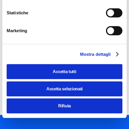
Statistiche
Image
DIGITALTALK@STEP
Marketing
AI per tutti: come migliorare la vita
quotidiana attraverso l'Intelligenza
Artificiale
Mostra dettagli
Workshop
con
Emanuele De Longhi
Accetta tutti
12 Set 2024 / 18:30 - 20:00
Costo
gratuito
Accetta selezionati
Come l'AI sta cambiando il modo in cui interagiamo con i
nostri dispositivi, potenziando le loro capacità e ampliando
le possibilità di ciò che possiamo fare con essi.
Rifiuta