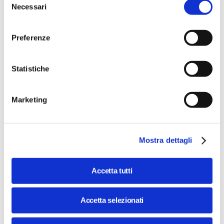
Necessari
del
VIDEO DISPONIBILE
consenso
Preferenze
Statistiche
Marketing
Image
DIGITALTALK@STEP
Mostra dettagli
Non chiamateli solo videogiochi: il mondo
degli esports e la Gaming Generation
Accetta tutti
Workshop
con
Daniele Patisso e Francesco Vitali
Accetta selezionati
08 Nov 2023 / 18:30 - 20:00
Costo
gratuito