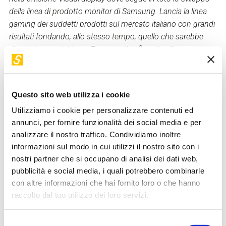
della linea di prodotto monitor di Samsung.
Lancia la linea
gaming dei suddetti prodotti sul mercato italiano con grandi
risultati fondando, allo stesso tempo, quello che sarebbe
diventato uno dei team Esports più influenti sulla scena
italiana: I Samsung Morning Stars.
Dopo 8 anni di azienda
decide di dedicarsi alla consulenza nei new media con
particolare focus su Twitch e Youtube, piattaforme con le
Questo sito web utilizza i cookie
quali sviluppa campagne di influencer marketing di
Utilizziamo i cookie per personalizzare contenuti ed
successo con colossi del settore sportivo e fintech come
annunci, per fornire funzionalità dei social media e per
Inter e Uber.
Dopo due anni di collaborazione con Dive nel
analizzare il nostro traffico. Condividiamo inoltre
2022 entra nel board come socio e direttore vendite
informazioni sul modo in cui utilizzi il nostro sito con i
aiutando l’azienda ad accrescere il proprio network
nostri partner che si occupano di analisi dei dati web,
pubblicità e social media, i quali potrebbero combinarle
con altre informazioni che hai fornito loro o che hanno
Torna a "I nostri relatori"
raccolto dal tuo utilizzo dei loro servizi.
I suoi workshop in STEP
Selezione