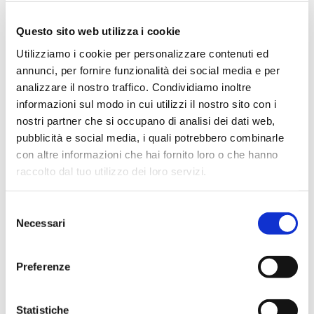
Ingegneria Meccanica - Energy Management.
Questo sito web utilizza i cookie
Torna a "I nostri relatori"
Utilizziamo i cookie per personalizzare contenuti ed
annunci, per fornire funzionalità dei social media e per
analizzare il nostro traffico. Condividiamo inoltre
I suoi workshop in STEP
informazioni sul modo in cui utilizzi il nostro sito con i
nostri partner che si occupano di analisi dei dati web,
VIDEO DISPONIBILE
pubblicità e social media, i quali potrebbero combinarle
con altre informazioni che hai fornito loro o che hanno
raccolto dal tuo utilizzo dei loro servizi.
Selezione
Necessari
del
consenso
Preferenze
Image
THEGREENANDTHEBLUE@STEP
Statistiche