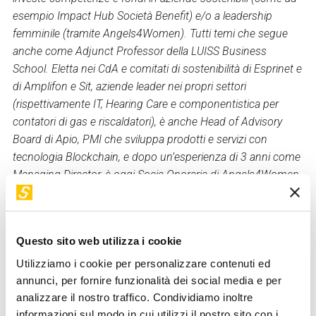
esempio Impact Hub Società Benefit) e/o a leadership
femminile (tramite Angels4Women). Tutti temi che segue
anche come Adjunct Professor della LUISS Business
School. Eletta nei CdA e comitati di sostenibilità di Esprinet e
di Amplifon e Sit, aziende leader nei propri settori
(rispettivamente IT, Hearing Care e componentistica per
contatori di gas e riscaldatori), è anche Head of Advisory
Board di Apio, PMI che sviluppa prodotti e servizi con
tecnologia Blockchain, e dopo un’esperienza di 3 anni come
Managing Director, è oggi Socia Onoraria di Angels4Women,
un’Associazione di Business Angel con focus
sull’imprenditoria femminile innovativa (e scalabile). Dopo
aver conseguito la laurea all’Università Bocconi, un MBA
Questo sito web utilizza i cookie
presso l’Indiana University (USA), grazie a una borsa di
studio Fulbright e un MBA-SPE presso INSEAD
Utilizziamo i cookie per personalizzare contenuti ed
(Fontainebleau – Francia), il percorso professionale di
annunci, per fornire funzionalità dei social media e per
analizzare il nostro traffico. Condividiamo inoltre
Lorenza si sviluppa in contesti internazionali, come The
informazioni sul modo in cui utilizzi il nostro sito con i
Boston Consulting Group (BCG) e in aziende industriali