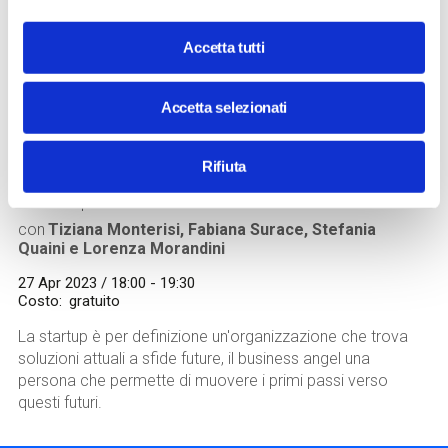
Accetta tutti
Accetta selezionati
Image
INSPIRING@STEP
Rifiuta
Donne che investono nel futuro
Workshop
con
Tiziana Monterisi, Fabiana Surace, Stefania
Quaini e Lorenza Morandini
27 Apr 2023 / 18:00 - 19:30
Costo
gratuito
La startup è per definizione un'organizzazione che trova
soluzioni attuali a sfide future, il business angel una
persona che permette di muovere i primi passi verso
questi futuri.