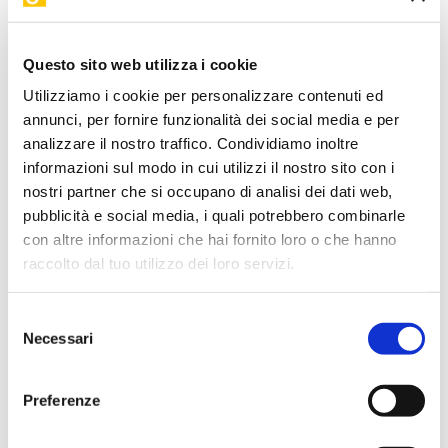
famiglie, musei, istituzioni culturali ed educatori. Un
impegno continuo per sviluppare innovazione sociale,
Questo sito web utilizza i cookie
edutainment e progettazione culturale, con un approccio
orientato all'impatto e alla costruzione di reti collaborative
Utilizziamo i cookie per personalizzare contenuti ed
pubblico-private.
annunci, per fornire funzionalità dei social media e per
analizzare il nostro traffico. Condividiamo inoltre
informazioni sul modo in cui utilizzi il nostro sito con i
Torna a "I nostri relatori"
nostri partner che si occupano di analisi dei dati web,
pubblicità e social media, i quali potrebbero combinarle
con altre informazioni che hai fornito loro o che hanno
I suoi workshop in STEP
raccolto dal tuo utilizzo dei loro servizi.
VIDEO DISPONIBILE
Selezione
Necessari
del
consenso
Preferenze