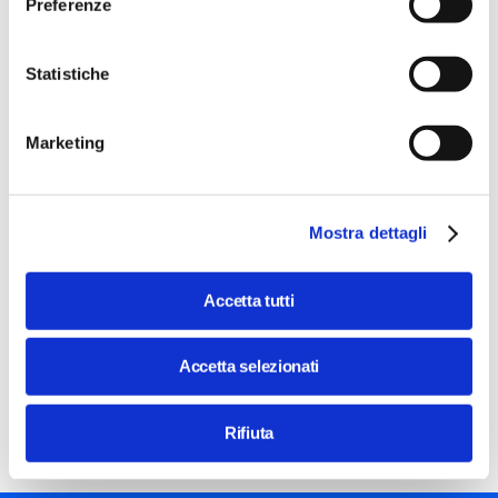
Preferenze
Statistiche
Image
FUTUREJOBS@STEP
Marketing
Le sfide e le professioni della sicurezza
digitale
Workshop
Mostra dettagli
con
Michele Colajanni, Danilo Bruschi e Marina
Miserandino
Accetta tutti
21 Feb 2023 / 18:00 - 19:30
Costo
gratuito
Accetta selezionati
Il digitale è sempre più al centro della nostra vita privata e
lavorativa e la sicurezza informatica è diventata
fondamentale per tutelare le nostre informazioni personali,
Rifiuta
quella delle imprese e delle pubbliche amministrazioni.