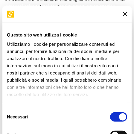
processi aziendali nei contesti di grandi organizzazioni
cliente. Opera da molti anni nel mercato Finance, nella realtà
di primari Istituti finanziari, dove ha maturato ampia
esperienza e competenze nello sviluppo di modelli di
Questo sito web utilizza i cookie
governance, in progetti di innovazione tecnologica applicati
agli ambiti sicurezza e digital payment.
Utilizziamo i cookie per personalizzare contenuti ed
annunci, per fornire funzionalità dei social media e per
analizzare il nostro traffico. Condividiamo inoltre
Torna a "I nostri relatori"
informazioni sul modo in cui utilizzi il nostro sito con i
nostri partner che si occupano di analisi dei dati web,
pubblicità e social media, i quali potrebbero combinarle
I suoi workshop in STEP
con altre informazioni che hai fornito loro o che hanno
raccolto dal tuo utilizzo dei loro servizi.
VIDEO DISPONIBILE
Selezione
Necessari
del
consenso