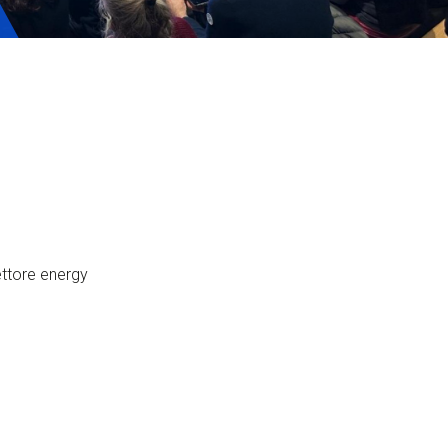
ervizi e accessibilità
Biglietti
ontatti
AQ
ettore energy