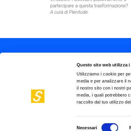
partecipare a questa trasformazione?
A cura di Plenitude.
Questo sito web utilizza i
Utilizziamo i cookie per pe
media e per analizzare il n
Soc
Piazza Olivetti 1, Milano
il nostro sito con i nostri 
me
info@steptothefuture.it
+39 02 33 020 088
media, i quali potrebbero c
Foo
raccolto dal tuo utilizzo dei
pol
Selezione
Necessari