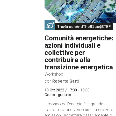
Image
TheGreenAndTheBlue@STEP
Comunità energetiche:
azioni individuali e
collettive per
contribuire alla
transizione energetica
Workshop
con
Roberto Gatti
18 Ott 2022 / 17:30 - 19:00
Costo
gratuito
Il mondo dell’energia è in grande
trasformazione verso un futuro a zero
emissioni. Accettare passivamente o