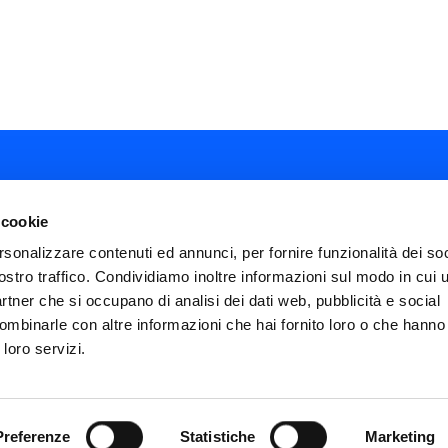
 cookie
rsonalizzare contenuti ed annunci, per fornire funzionalità dei soc
ostro traffico. Condividiamo inoltre informazioni sul modo in cui ut
ial
partner che si occupano di analisi dei dati web, pubblicità e social
nu
ombinarle con altre informazioni che hai fornito loro o che hanno
FAQ
Termini e condizioni
Privacy policy
ter
 loro servizi.
Impostazioni cookies
Dichiarazione di Ac
icies
Preferenze
Statistiche
Marketing