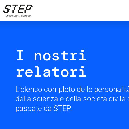
Salta
al
contenuto
principale
I nostri
relatori
L'elenco completo delle personalità
della scienza e della società civil
passate da STEP.