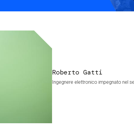
S
C
F
Roberto Gatti
Ingegnere elettronico impegnato nel s