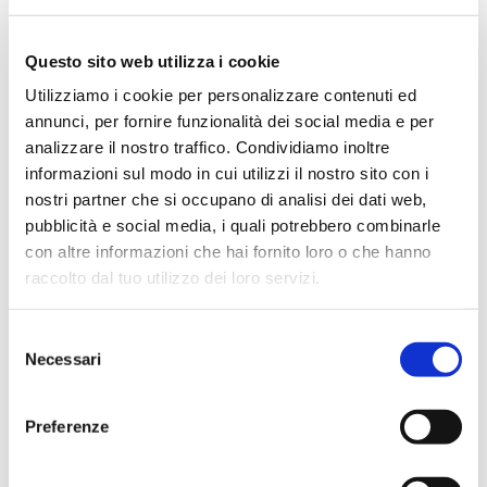
ha un dottorato di ricerca e un master in Matematica
all'Università Statale di Milano.
Questo sito web utilizza i cookie
Utilizziamo i cookie per personalizzare contenuti ed
annunci, per fornire funzionalità dei social media e per
Torna a "I nostri relatori"
analizzare il nostro traffico. Condividiamo inoltre
informazioni sul modo in cui utilizzi il nostro sito con i
I suoi workshop in STEP
nostri partner che si occupano di analisi dei dati web,
pubblicità e social media, i quali potrebbero combinarle
con altre informazioni che hai fornito loro o che hanno
VIDEO DISPONIBILE
raccolto dal tuo utilizzo dei loro servizi.
Selezione
Necessari
del
consenso
Preferenze
Image