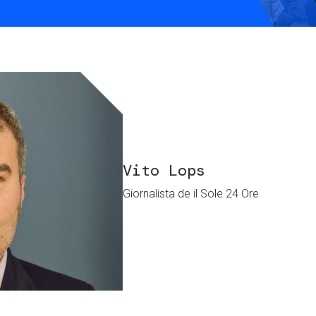
S
C
F
Vito Lops
Giornalista de il Sole 24 Ore