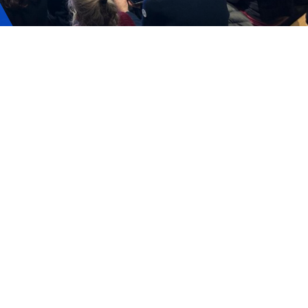
ervizi e accessibilità
Biglietti
ontatti
AQ