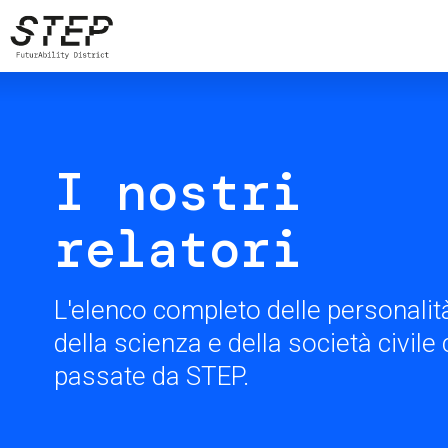
Salta
al
contenuto
principale
I nostri
relatori
L'elenco completo delle personalità
della scienza e della società civil
passate da STEP.