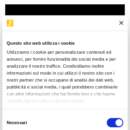
Questo sito web utilizza i cookie
Utilizziamo i cookie per personalizzare contenuti ed
annunci, per fornire funzionalità dei social media e per
analizzare il nostro traffico. Condividiamo inoltre
informazioni sul modo in cui utilizzi il nostro sito con i
In un’epoca in cui l’intelligenza artificiale è sempre più
nostri partner che si occupano di analisi dei dati web,
protagonista nella produzione e nella diffusione dei
pubblicità e social media, i quali potrebbero combinarle
contenuti, diventa essenziale saperla usare in modo
con altre informazioni che hai fornito loro o che hanno
consapevole. Questo workshop offre una panoramica
raccolto dal tuo utilizzo dei loro servizi.
chiara e concreta su come utilizzare l’AI per generare
contenuti digitali in modo efficace, ma anche per verificare
Selezione
fonti, smascherare fake news e riconoscere manipolazioni
Necessari
del
audiovisive.