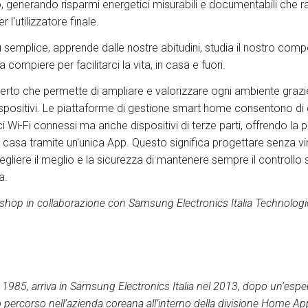
, generando risparmi energetici misurabili e documentabili che 
 l'utilizzatore finale.
iù semplice, apprende dalle nostre abitudini, studia il nostro co
a compiere per facilitarci la vita, in casa e fuori.
rto che permette di ampliare e valorizzare ogni ambiente graz
ispositivi. Le piattaforme di gestione smart home consentono di 
i Wi-Fi connessi ma anche dispositivi di terze parti, offrendo la po
la casa tramite un'unica App. Questo significa progettare senza vin
cegliere il meglio e la sicurezza di mantenere sempre il controllo s
a.
hop in collaborazione con Samsung Electronics Italia
Technologi
e 1985, arriva in Samsung Electronics Italia nel 2013, dopo un’espe
suo percorso nell’azienda coreana all’interno della divisione Home A