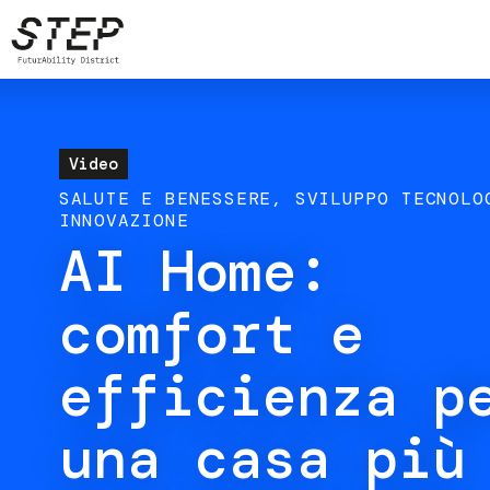
Salta
al
contenuto
principale
Video
SALUTE E BENESSERE
SVILUPPO TECNOLO
INNOVAZIONE
AI Home:
comfort e
efficienza p
una casa più