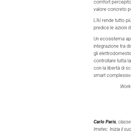
comfort percepito
valore concreto per
L’AI rende tutto p
predice le azioni d
Un ecosistema ape
integrazione tra d
gli elettrodomestic
controllare tutta 
con la libertà di s
smart complessiv
Works
Carlo Paris
, class
Imetec.
Inizia il 