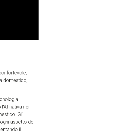
 confortevole,
ima domestico,
tecnologia
l'AI nativa nei
estico. Gli
ogni aspetto del
mentando il