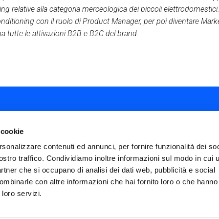
ting relative alla categoria merceologica dei piccoli elettrodomestici
Conditioning con il ruolo di Product Manager, per poi diventare Mar
na tutte le attivazioni B2B e B2C del brand.
 cookie
rsonalizzare contenuti ed annunci, per fornire funzionalità dei soc
ostro traffico. Condividiamo inoltre informazioni sul modo in cui ut
ial
partner che si occupano di analisi dei dati web, pubblicità e social
nu
ombinarle con altre informazioni che hai fornito loro o che hanno
FAQ
Termini e condizioni
Privacy policy
ter
 loro servizi.
Impostazioni cookies
Dichiarazione di Ac
icies