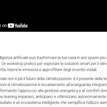
lligenza artificiale può trasformare la tua casa in uno spazio più
o. Un workshop pratico per esplorare le soluzioni smart per il cl
tta, ridurre le emissioni e approfittare degli incentivi statali.
iciale non è più il futuro della climatizzazione: è il presente della 
oni di climatizzazione e riscaldamento all'avanguardia integrano 
asformando l'approccio alla gestione energetica e al comfort dom
ine learning imparano, anticipano e ottimizzano autonomamente 
isultato è un ecosistema intelligente che semplifica l'utilizzo au