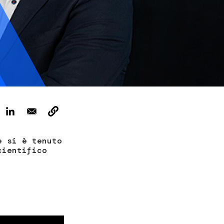
ervizi e accessibilità
Biglietti
ontatti
AQ
e si è tenuto
cientifico