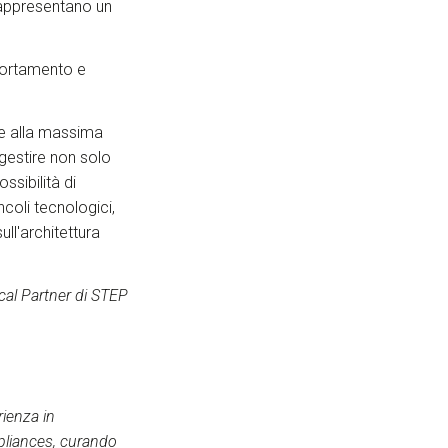
rappresentano un
mportamento e
ie alla massima
gestire non solo
ssibilità di
coli tecnologici,
ull'architettura
cal Partner di STEP
rienza in
ppliances, curando