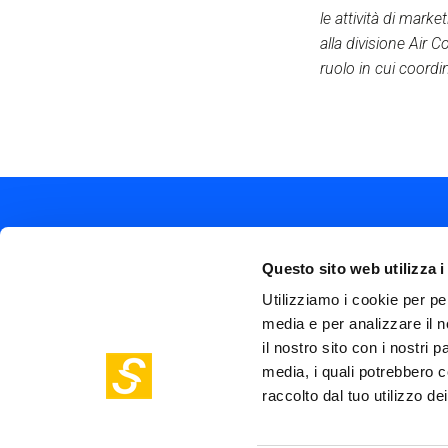
le attività di marke
alla divisione Air 
ruolo in cui coordi
Questo sito web utilizza i
Utilizziamo i cookie per pe
media e per analizzare il n
Soc
Piazza Olivetti 1, Milano
il nostro sito con i nostri 
me
info@steptothefuture.it
+39 02 33 020 088
media, i quali potrebbero c
Foo
raccolto dal tuo utilizzo dei
pol