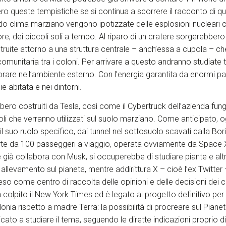
o queste tempistiche se si continua a scorrere il racconto di q
ddo clima marziano vengono ipotizzate delle esplosioni nucleari c
ore, dei piccoli soli a tempo. Al riparo di un cratere sorgerebber
ruite attorno a una struttura centrale – anch’essa a cupola – c
 comunitaria tra i coloni. Per arrivare a questo andranno studiate
rare nell’ambiente esterno. Con l’energia garantita da enormi pann
ie abitata e nei dintorni.
bbero costruiti da Tesla, così come il Cybertruck dell’azienda fu
oli che verranno utilizzati sul suolo marziano. Come anticipato, o
l suo ruolo specifico, dai tunnel nel sottosuolo scavati dalla Bo
rte da 100 passeggeri a viaggio, operata ovviamente da Space 
già collabora con Musk, si occuperebbe di studiare piante e altr
e allevamento sul pianeta, mentre addirittura X – cioè l’ex Twitte
nteso come centro di raccolta delle opinioni e delle decisioni dei ci
 colpito il New York Times ed è legato al progetto definitivo per
onia rispetto a madre Terra: la possibilità di procreare sul Pian
to a studiare il tema, seguendo le dirette indicazioni proprio 