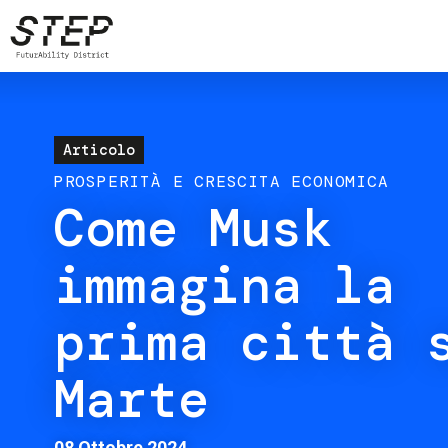
Salta
al
contenuto
principale
Articolo
PROSPERITÀ E CRESCITA ECONOMICA
Come Musk
immagina la
prima città 
Marte
08 Ottobre 2024