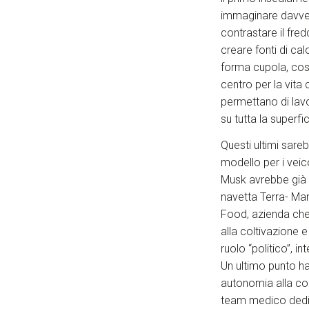
immaginare davver
contrastare il fre
creare fonti di cal
forma cupola, cost
centro per la vita
permettano di lavo
su tutta la superfic
Questi ultimi sare
modello per i veic
Musk avrebbe già i
navetta Terra- Ma
Food, azienda che 
alla coltivazione 
ruolo “politico”, i
Un ultimo punto ha
autonomia alla col
team medico dedica