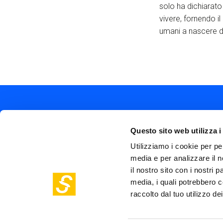
solo ha dichiarato
vivere, fornendo i
umani a nascere d
Questo sito web utilizza i
Utilizziamo i cookie per pe
media e per analizzare il n
Soc
Piazza Olivetti 1, Milano
il nostro sito con i nostri 
me
info@steptothefuture.it
+39 02 33 020 088
media, i quali potrebbero c
Foo
raccolto dal tuo utilizzo dei
pol