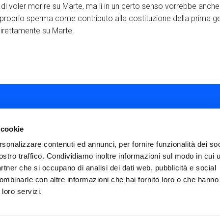
 di voler morire su Marte, ma lì in un certo senso vorrebbe anche
l proprio sperma come contributo alla costituzione della prima g
irettamente su Marte.
 cookie
rsonalizzare contenuti ed annunci, per fornire funzionalità dei soc
ostro traffico. Condividiamo inoltre informazioni sul modo in cui ut
ial
partner che si occupano di analisi dei dati web, pubblicità e social
nu
ombinarle con altre informazioni che hai fornito loro o che hanno
FAQ
Termini e condizioni
Privacy policy
ter
 loro servizi.
Impostazioni cookies
Dichiarazione di Ac
icies