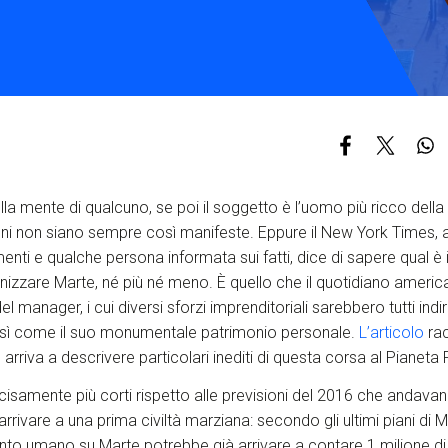
S
C
F
ella mente di qualcuno, se poi il soggetto è l’uomo più ricco della
oni non siano sempre così manifeste. Eppure il New York Times, 
nti e qualche persona informata sui fatti, dice di sapere qual è il
nizzare Marte, né più né meno. È quello che il quotidiano americ
el manager, i cui diversi sforzi imprenditoriali sarebbero tutti indi
sì come il suo monumentale patrimonio personale.
L’articolo
rac
 e arriva a descrivere particolari inediti di questa corsa al Pianeta
ecisamente più corti rispetto alle previsioni del 2016 che andava
rrivare a una prima civiltà marziana: secondo gli ultimi piani di 
nto umano su Marte potrebbe già arrivare a contare 1 milione di cit