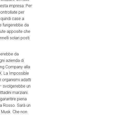
uesta impresa. Per
ontrollate per
o quindi case a
he fungerebbe da
 tute apposite che
elli solari posti
ngerebbe da
gni azienda di
ring Company alla
X. La Impossible
i organismi adatti
r – svolgerebbe un
ttadini marziani.
 garantire piena
eta Rosso. Sarà un
di Musk. Che non