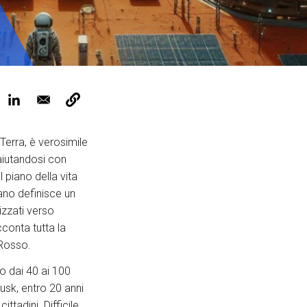
ervizi e accessibilità
Biglietti
ontatti
AQ
 Terra, è verosimile
aiutandosi con
 piano della vita
ano definisce un
rizzati verso
conta tutta la
 Rosso.
no dai 40 ai 100
Musk, entro 20 anni
tadini. Difficile