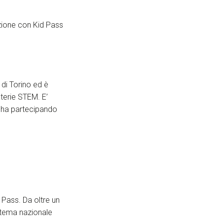
azione con Kid Pass
 di Torino ed è
aterie STEM. E’
d ha partecipando
d Pass. Da oltre un
stema nazionale