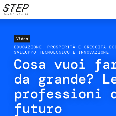
Salta
al
contenuto
principale
Video
EDUCAZIONE
PROSPERITÀ E CRESCITA EC
SVILUPPO TECNOLOGICO E INNOVAZIONE
Cosa vuoi fa
da grande? L
professioni 
futuro