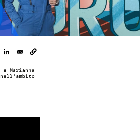
ervizi e accessibilità
Biglietti
ontatti
AQ
o e Marianna
 nell'ambito