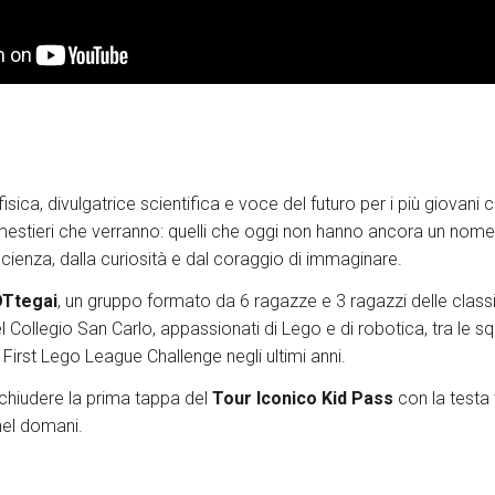
 fisica, divulgatrice scientifica e voce del futuro per i più giova
 mestieri che verranno: quelli che oggi non hanno ancora un no
scienza, dalla curiosità e dal coraggio di immaginare.
Ttegai
, un gruppo formato da 6 ragazze e 3 ragazzi delle class
el Collegio San Carlo, appassionati di Lego e di robotica, tra le s
 First Lego League Challenge negli ultimi anni.
 chiudere la prima tappa del
Tour Iconico Kid Pass
con la testa t
 nel domani.