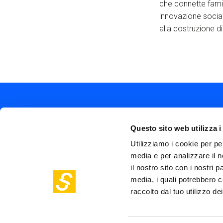
che connette famig
innovazione social
alla costruzione di
Questo sito web utilizza i
Utilizziamo i cookie per pe
media e per analizzare il n
Soc
Piazza Olivetti 1, Milano
il nostro sito con i nostri 
me
info@steptothefuture.it
media, i quali potrebbero c
+39 02 33 020 088
Foo
raccolto dal tuo utilizzo dei
pol