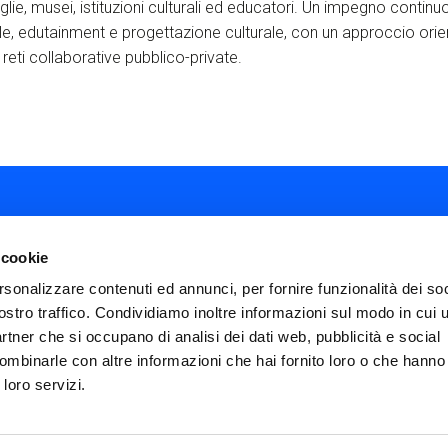
lie, musei, istituzioni culturali ed educatori. Un impegno continu
e, edutainment e progettazione culturale, con un approccio orien
 reti collaborative pubblico-private.
 cookie
rsonalizzare contenuti ed annunci, per fornire funzionalità dei soc
ostro traffico. Condividiamo inoltre informazioni sul modo in cui ut
ial
partner che si occupano di analisi dei dati web, pubblicità e social
nu
ombinarle con altre informazioni che hai fornito loro o che hanno
FAQ
Termini e condizioni
Privacy policy
ter
 loro servizi.
Impostazioni cookies
Dichiarazione di Ac
icies