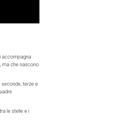
ni ci accompagna
me, ma che nascono
i seconde, terze e
quadre
ra le stelle e i