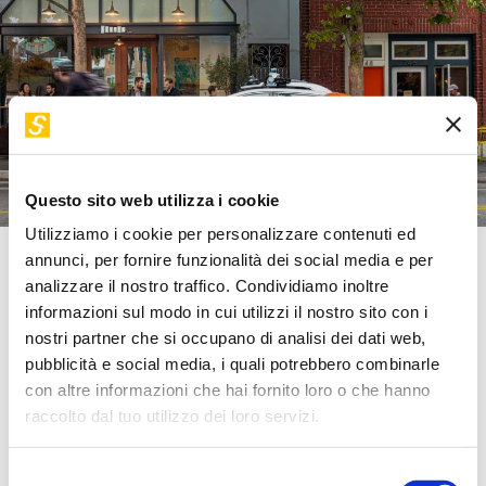
Servizi e accessibilità
Biglietti
Contatti
FAQ
Fonte: techcrunch.com
Questo sito web utilizza i cookie
Utilizziamo i cookie per personalizzare contenuti ed
annunci, per fornire funzionalità dei social media e per
analizzare il nostro traffico. Condividiamo inoltre
informazioni sul modo in cui utilizzi il nostro sito con i
nostri partner che si occupano di analisi dei dati web,
Cruise ha iniziato ad offrire a San Francisco il suo servizio
pubblicità e social media, i quali potrebbero combinarle
di robotaxi con auto prive anche di un conducente pronto
con altre informazioni che hai fornito loro o che hanno
ad intervenire in caso di bisogno. Il co-fondatore e
raccolto dal tuo utilizzo dei loro servizi.
presidente di Cruise, Kyle Vogt, è stato il primo a
sperimentare questa nuova opportunità.
Selezione