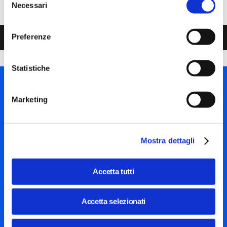
Necessari
del
consenso
Preferenze
Leggi l'articolo
Statistiche
Marketing
Piazza Olivetti 1, Milano
Mostra dettagli
info@steptothefuture.it
+39 02 33 020 088
Accetta tutti
Accetta selezionati
Social
menu
Mostra ulteriori
Italiano