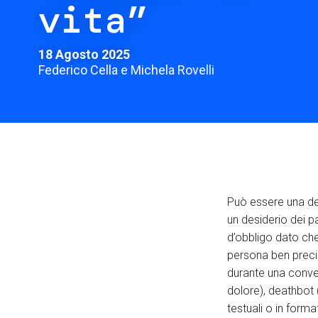
vita”
18 Agosto 2025
Federico Cella e Michela Rovelli
Può essere una de
un desiderio dei pa
d’obbligo dato che 
persona ben precisa
durante una conve
dolore), deathbot 
testuali o in for