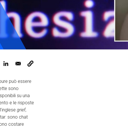
ervizi e accessibilità
Biglietti
ontatti
AQ
pure può essere
olette sono
sponibili su una
ento e le risposte
l’inglese
grief
,
atar: sono chat
sono costare