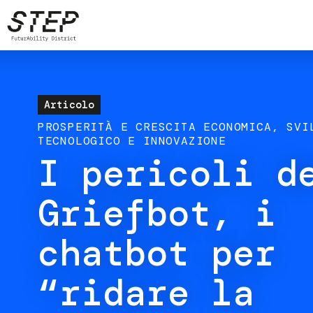
Salta
al
contenuto
principale
Articolo
PROSPERITÀ E CRESCITA ECONOMICA
SVI
TECNOLOGICO E INNOVAZIONE
I pericoli d
Griefbot, i
chatbot per
“ridare la