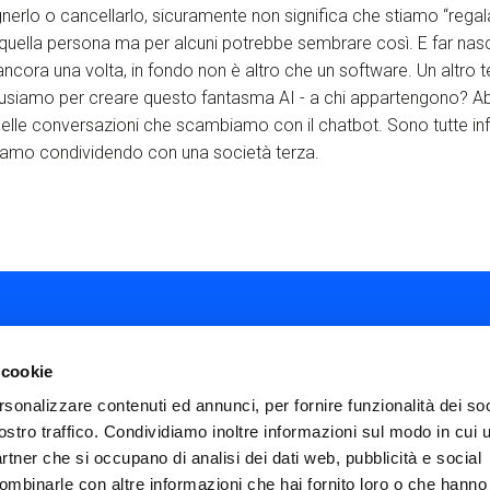
nerlo o cancellarlo, sicuramente non significa che stiamo “rega
uella persona ma per alcuni potrebbe sembrare così. E far nasc
ancora una volta, in fondo non è altro che un software. Un altro t
he usiamo per creare questo fantasma AI - a chi appartengono? Abb
li delle conversazioni che scambiamo con il chatbot. Sono tutte inf
tiamo condividendo con una società terza.
 cookie
rsonalizzare contenuti ed annunci, per fornire funzionalità dei soc
ostro traffico. Condividiamo inoltre informazioni sul modo in cui ut
ial
partner che si occupano di analisi dei dati web, pubblicità e social
nu
ombinarle con altre informazioni che hai fornito loro o che hanno