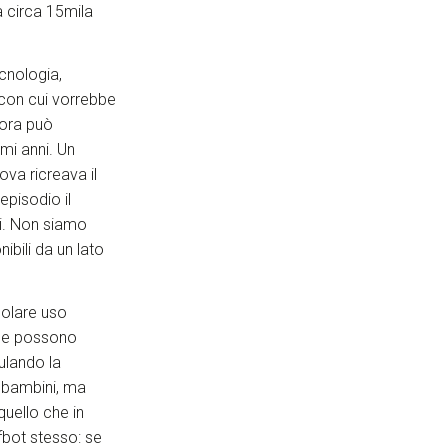
 a circa 15mila
cnologia,
 con cui vorrebbe
a ora può
imi anni. Un
va ricreava il
episodio il
li. Non siamo
nibili da un lato
colare uso
 che possono
ulando la
 bambini, ma
quello che in
fbot stesso: se