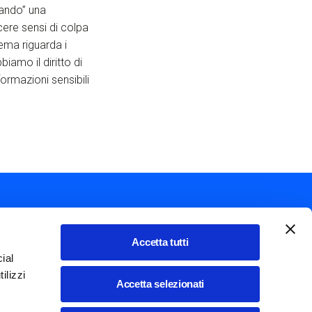
lando” una
ere sensi di colpa
ema riguarda i
iamo il diritto di
ormazioni sensibili
Accetta tutti
ial
Mostra ulteriori azioni
ilizzi
Italiano
Accetta selezionati