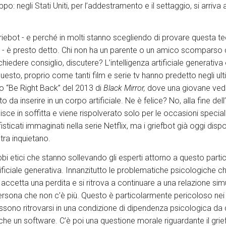
o: negli Stati Uniti, per l’addestramento e il settaggio, si arriva
iebot - e perché in molti stanno scegliendo di provare questa te
na - è presto detto. Chi non ha un parente o un amico scomparso
chiedere consiglio, discutere? L’intelligenza artificiale generativ
uesto, proprio come tanti film e serie tv hanno predetto negli ult
o “Be Right Back” del 2013 di
Black Mirror,
dove una giovane vedo
 da inserire in un corpo artificiale. Ne è felice? No, alla fine dell’
isce in soffitta e viene rispolverato solo per le occasioni specia
fisticati immaginati nella serie Netflix, ma i griefbot già oggi dispo
ltra inquietano.
bbi etici che stanno sollevando gli esperti attorno a questo parti
artificiale generativa. Innanzitutto le problematiche psicologiche
 accetta una perdita e si ritrova a continuare a una relazione sim
ersona che non c’è più. Questo è particolarmente pericoloso nei
ossono ritrovarsi in una condizione di dipendenza psicologica da 
che un software. C’è poi una questione morale riguardante il grie