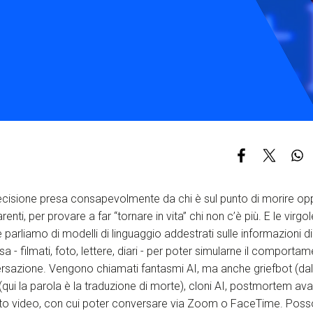
S
C
F
cisione presa consapevolmente da chi è sul punto di morire op
renti, per provare a far “tornare in vita” chi non c’è più. E le virg
parliamo di modelli di linguaggio addestrati sulle informazioni di
 - filmati, foto, lettere, diari - per poter simularne il comportam
rsazione. Vengono chiamati fantasmi AI, ma anche griefbot (dal
(qui la parola è la traduzione di morte), cloni AI, postmortem av
mato video, con cui poter conversare via Zoom o FaceTime. Pos