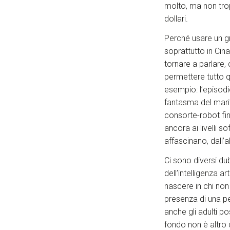
molto, ma non tropp
dollari.
Perché usare un gr
soprattutto in Ci
tornare a parlare, 
permettere tutto q
esempio: l’episodi
fantasma del marito
consorte-robot fin
ancora ai livelli so
affascinano, dall’a
Ci sono diversi du
dell’intelligenza 
nascere in chi non
presenza di una p
anche gli adulti p
fondo non è altro 