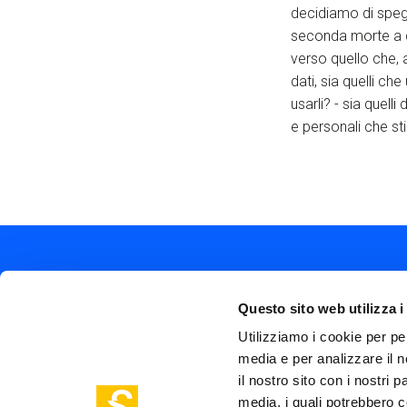
decidiamo di speg
seconda morte a q
verso quello che, 
dati, sia quelli c
usarli? - sia quel
e personali che s
Questo sito web utilizza i
Utilizziamo i cookie per pe
media e per analizzare il n
Soc
Piazza Olivetti 1, Milano
il nostro sito con i nostri 
me
info@steptothefuture.it
+39 02 33 020 088
media, i quali potrebbero c