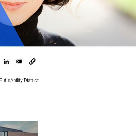
ervizi e accessibilità
Biglietti
ontatti
AQ
turAbility District