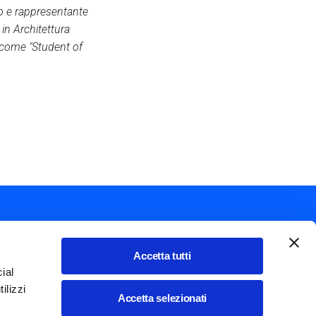
vo e rappresentante
 in Architettura
a come "Student of
Accetta tutti
ial
Mostra ulteriori azioni
ilizzi
Italiano
Accetta selezionati