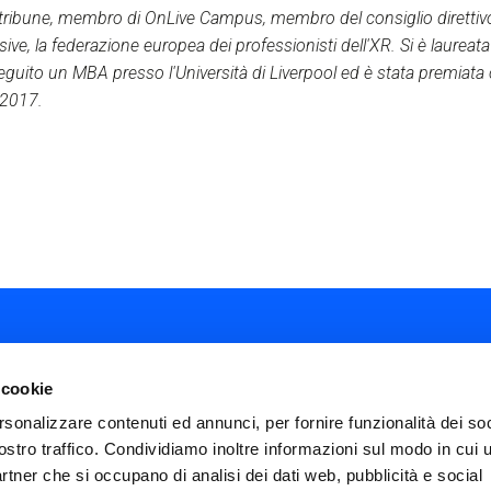
Artribune, membro di OnLive Campus, membro del consiglio diretti
sive, la federazione europea dei professionisti dell'XR. Si è laureata
seguito un MBA presso l'Università di Liverpool ed è stata premiat
6-2017.
 cookie
rsonalizzare contenuti ed annunci, per fornire funzionalità dei soc
ostro traffico. Condividiamo inoltre informazioni sul modo in cui ut
ial
partner che si occupano di analisi dei dati web, pubblicità e social
nu