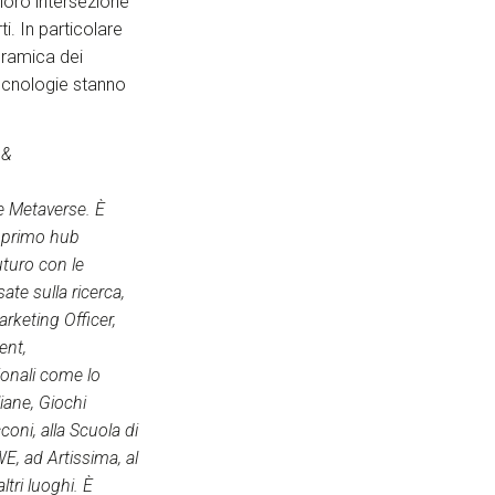
 loro intersezione
i. In particolare
oramica dei
ecnologie stanno
 &
 e Metaverse. È
l primo hub
uturo con le
te sulla ricerca,
rketing Officer,
ent,
onali come lo
iane, Giochi
coni, alla Scuola di
WE, ad Artissima, al
ltri luoghi. È