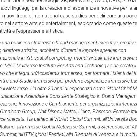
la definizione delle tecnologie XR, Metaverso, Web3, NFTs, AI e la
nuovi linguaggi per la creazione di esperienze innovative per le art
i i nuovi trend e international case studies per delineare una pan
to nel settore arte ed entertainment, esplorando come queste t
tività e l'espressione artistica.
 una business strategist e brand management executive, creative
 direttore artistico, architetto d'interni e keynote speaker, con
nazionale in XR, spatial computing, mondi virtuali, arte immersiva
el MIAT Multiverse Institute For Arts and Technology e ha creato i
vo che integra un'Accademia Immersiva, per formare i talenti del f
ti e uno Studio Immersivo per produrre esperienze immersive basa
e il Metaverso. Ha oltre 20 anni di esperienza come Global Chief Ma
omunicazione Aziendale e Consulente Strategico in Brand Managem
cazione, Innovazione e Cambiamento per organizzazioni internazi
 Omnicom Group, Walt Disney, Mattel, Heinz, Plasmon, Ferrovie Ital
rice ricercata. Ha parlato al VR/AR Global Summit, all'Università Boc
to Italiano, all'Immerse Global Metaverse Summit, a Stereopsia, ad A
ummit, all'ITTV global Festival, alla Biennale di Venezia e in molti a