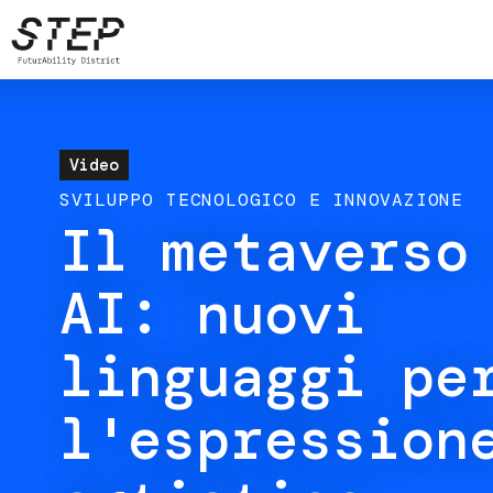
Salta
al
contenuto
principale
Video
SVILUPPO TECNOLOGICO E INNOVAZIONE
Il metaverso
AI: nuovi
linguaggi pe
l'espression