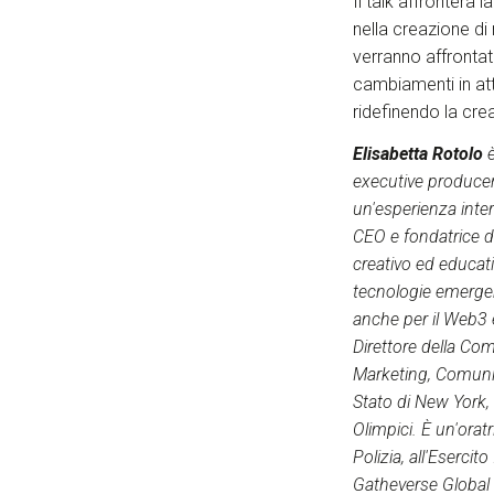
Il talk affronterà 
nella creazione di 
verranno affrontat
cambiamenti in at
ridefinendo la crea
Elisabetta Rotolo
è
executive producer,
un'esperienza inter
CEO e fondatrice d
creativo ed educati
tecnologie emergen
anche per il Web3 
Direttore della C
Marketing, Comuni
Stato di New York,
Olimpici. È un'orat
Polizia, all'Eserci
Gatheverse Global S