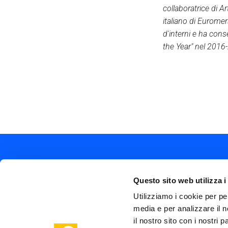
collaboratrice di 
italiano di Euromer
d'interni e ha con
the Year" nel 201
Questo sito web utilizza i
Utilizziamo i cookie per pe
media e per analizzare il n
Soc
Piazza Olivetti 1, Milano
il nostro sito con i nostri 
me
info@steptothefuture.it