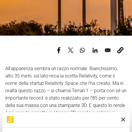
Servizi e accessibilità
Biglietti
Contatti
FAQ
All’apparenza sembra un razzo normale. Bianchissimo,
alto 35 metri, sul lato reca la scritta Relativity, come il
nome della startup Relativity Space che l’ha creato. Ma in
realtà questo razzo – si chiama Terran 1 – porta con sé un
importante record: è stato realizzato per l’85 per cento
della sua massa con una stampante 3D. E questo lo rende
il più grande oggetto in stampa 3D pronto a entrare in
orbita. O quasi.
Il lancio di Terran 1 era previsto da Cape Canaveral, in