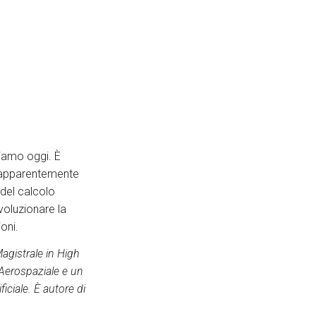
iamo oggi. È
 apparentemente
 del calcolo
voluzionare la
ioni.
gistrale in High
 Aerospaziale e un
iciale. È autore di