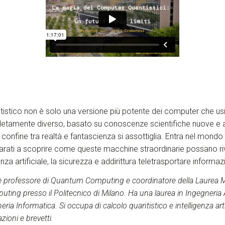
istico non è solo una versione più potente dei computer che us
letamente diverso, basato su conoscenze scientifiche nuove e
l confine tra realtà e fantascienza si assottiglia. Entra nel mondo
parati a scoprire come queste macchine straordinarie possano ri
genza artificiale, la sicurezza e addirittura teletrasportare informaz
 professore di Quantum Computing e coordinatore della Laurea Ma
ing presso il Politecnico di Milano. Ha una laurea in Ingegneria
ria Informatica. Si occupa di calcolo quantistico e intelligenza artif
ioni e brevetti.