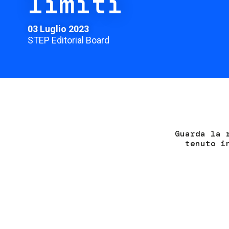
limiti
03 Luglio 2023
STEP Editorial Board
Guarda la 
tenuto i