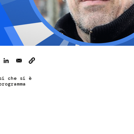
ervizi e accessibilità
Biglietti
ontatti
AQ
si che si è
programma