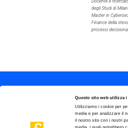
Docente e ricercat
degli Studi di Mi
Master in Cybersec
Finance della stess
processi decisiona
Questo sito web utilizza i
Utilizziamo i cookie per pe
media e per analizzare il n
Soc
Piazza Olivetti 1, Milano
il nostro sito con i nostri 
me
info@steptothefuture.it
+39 02 33 020 088
media, i quali potrebbero c