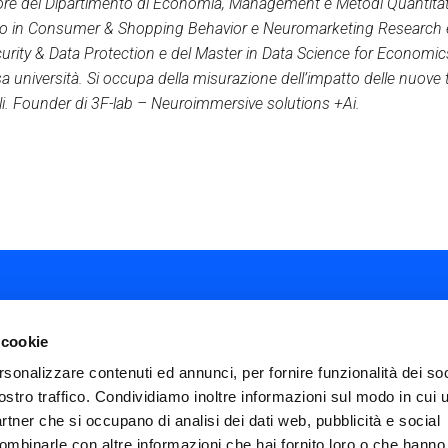
ore del Dipartimento di Economia, Management e Metodi Quantitativ
lano in Consumer & Shopping Behavior e Neuromarketing Research 
urity & Data Protection e del Master in Data Science for Economi
a università. Si occupa della misurazione dell’impatto delle nuove 
li. Founder di 3F-lab – Neuroimmersive solutions +Ai.
 cookie
rsonalizzare contenuti ed annunci, per fornire funzionalità dei soc
ostro traffico. Condividiamo inoltre informazioni sul modo in cui ut
ial
partner che si occupano di analisi dei dati web, pubblicità e social
nu
ombinarle con altre informazioni che hai fornito loro o che hanno