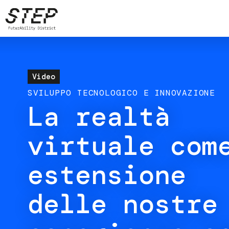
Salta
al
contenuto
principale
Video
SVILUPPO TECNOLOGICO E INNOVAZIONE
La realtà
virtuale com
estensione
delle nostre