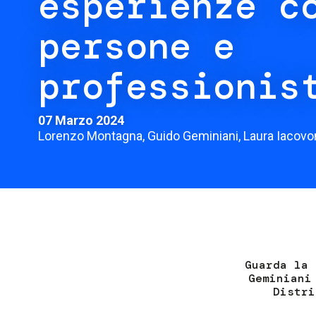
esperienze c
persone e
professionis
07 Marzo 2024
Lorenzo Montagna, Guido Geminiani, Laura Iacovo
Guarda la 
Geminiani
Distri