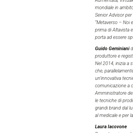
Aumentata, Virtual
mondiale in ambito
Senior Advisor per 
“Metaverso – Noi e
prima di Altavista 
porta ad essere sp
Guido Geminiani
d
produttore e regist
Nel 2014, inizia a 
che, parallelament
un’innovativa tecn
comunicazione a c
Amministratore del
le tecniche di prod
grandi brand dal lus
al medicale e per l
Laura Iacovone