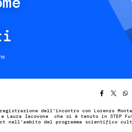
ome
S
C
F
ti
ne
registrazione dell'incontro con Lorenzo Mont
 e Laura Iacovone che si è tenuto in STEP Fu
ct nell'ambito del programma scientifico cul