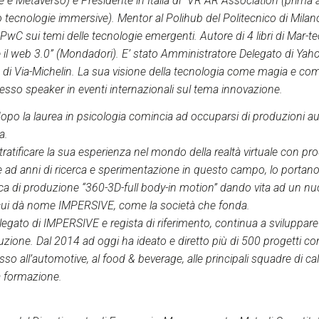
e e Metaverso) e Presidente in Italia di “VR AR Association”(prima
 tecnologie immersive). Mentor al Polihub del Politecnico di Milano
PwC sui temi delle tecnologie emergenti. Autore di 4 libri di Mar-te
 il web 3.0” (Mondadori). E’ stato Amministratore Delegato di Yaho
e di Via-Michelin. La sua visione della tecnologia come magia e com
esso speaker in eventi internazionali sul tema innovazione.
opo la laurea in psicologia comincia ad occuparsi di produzioni au
a.
stratificare la sua esperienza nel mondo della realtà virtuale con p
e ad anni di ricerca e sperimentazione in questo campo, lo portano
ica di produzione “360-3D-full body-in motion” dando vita ad un nu
ui dà nome IMPERSIVE, come la società che fonda.
egato di IMPERSIVE e regista di riferimento, continua a sviluppa
uzione. Dal 2014 ad oggi ha ideato e diretto più di 500 progetti c
so all’automotive, al food & beverage, alle principali squadre di calc
a formazione.