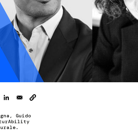
ervizi e accessibilità
Biglietti
ontatti
AQ
agna, Guido
turAbility
turale.