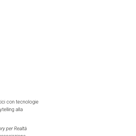
atici con tecnologie
telling alla
ory per Realtà