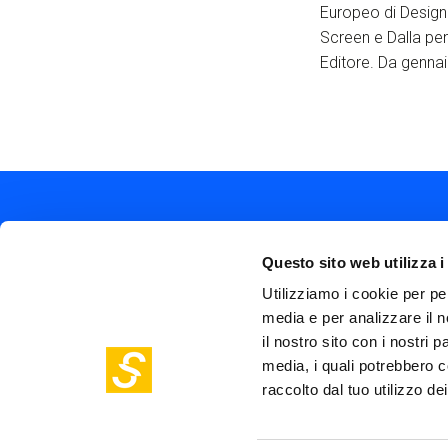
Europeo di Design -
Screen e Dalla pen
Editore. Da gennai
Questo sito web utilizza i
Utilizziamo i cookie per pe
media e per analizzare il n
Soc
Piazza Olivetti 1, Milano
il nostro sito con i nostri 
me
info@steptothefuture.it
media, i quali potrebbero c
+39 02 33 020 088
Foo
raccolto dal tuo utilizzo dei
pol