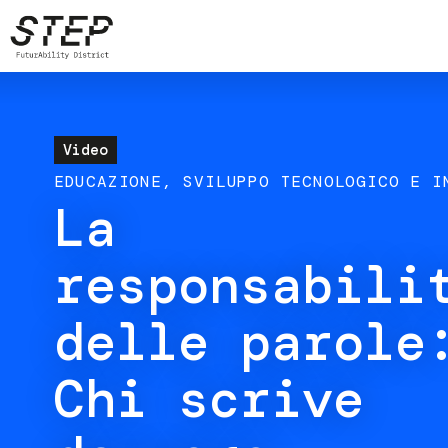
Salta
al
contenuto
principale
Video
EDUCAZIONE
SVILUPPO TECNOLOGICO E I
La
responsabili
delle parole
Chi scrive