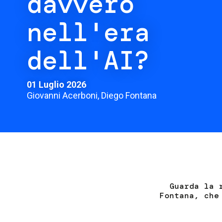
davvero
nell'era
dell'AI?
01 Luglio 2026
Giovanni Acerboni, Diego Fontana
Guarda la 
Fontana, che