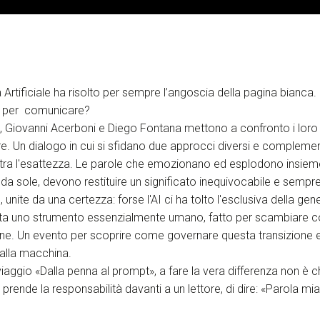
za Artificiale ha risolto per sempre l’angoscia della pagina bianca
te per comunicare?
, Giovanni Acerboni e Diego Fontana mettono a confronto i loro u
re. Un dialogo in cui si sfidano due approcci diversi e complemen
l'altra l'esattezza. Le parole che emozionano ed esplodono insiem
 da sole, devono restituire un significato inequivocabile e sempr
, unite da una certezza: forse l'AI ci ha tolto l'esclusiva della gen
esta uno strumento essenzialmente umano, fatto per scambiare
one. Un evento per scoprire come governare questa transizione e
 alla macchina.
iaggio «Dalla penna al prompt», a fare la vera differenza non è ch
i prende la responsabilità davanti a un lettore, di dire: «Parola mia