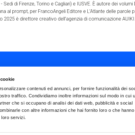
 Sedi di Firenze, Torino e Cagliari) e IUSVE. È autore dei volumi 
na al prompt, per FrancoAngeli Editore e L’Atlante delle parole p
o 2025 è direttore creativo dell’agenzia di comunicazione AUIKI
 cookie
rsonalizzare contenuti ed annunci, per fornire funzionalità dei soc
ostro traffico. Condividiamo inoltre informazioni sul modo in cui ut
ial
partner che si occupano di analisi dei dati web, pubblicità e social
nu
ombinarle con altre informazioni che hai fornito loro o che hanno
FAQ
Termini e condizioni
Privacy policy
ter
 loro servizi.
Impostazioni cookies
Dichiarazione di Ac
icies