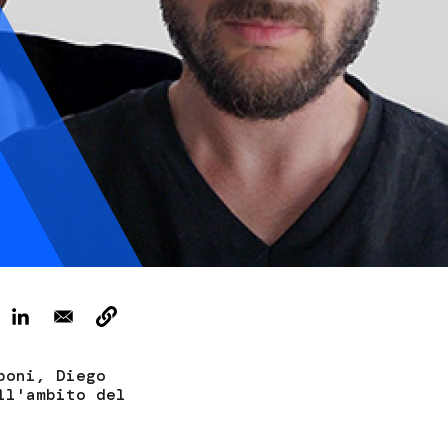
ervizi e accessibilità
Biglietti
ontatti
AQ
boni, Diego
ll'ambito del