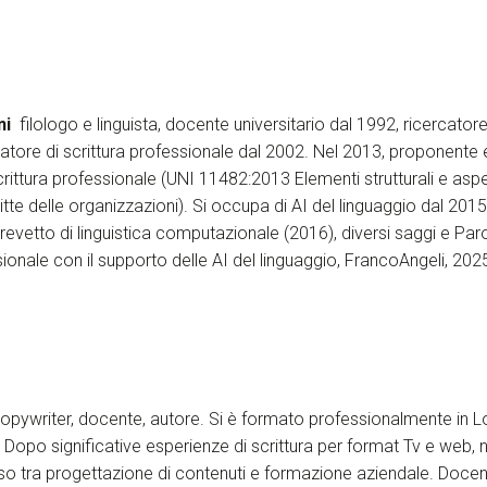
ni
filologo e linguista, docente universitario dal 1992, ricercator
tore di scrittura professionale dal 2002. Nel 2013, proponente e
ittura professionale (UNI 11482:2013 Elementi strutturali e aspetti
tte delle organizzazioni). Si occupa di AI del linguaggio dal 201
revetto di linguistica computazionale (2016), diversi saggi e Pa
sionale con il supporto delle AI del linguaggio, FrancoAngeli, 202
Copywriter, docente, autore. Si è formato professionalmente in L
 Dopo significative esperienze di scrittura per format Tv e web, 
so tra progettazione di contenuti e formazione aziendale. Docente