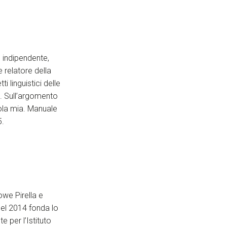
e indipendente,
 relatore della
 linguistici delle
5. Sull’argomento
rola mia. Manuale
5.
owe Pirella e
nel 2014 fonda lo
 per l’Istituto