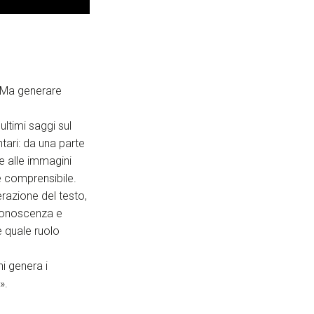
. Ma generare
ltimi saggi sul
tari: da una parte
e alle immagini
e comprensibile.
erazione del testo,
 conoscenza e
 quale ruolo
i genera i
».