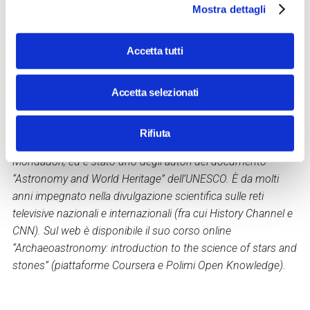
I suoi interessi scientifici riguardano prevalentemente il
Mostra dettagli
rapporto tra architettura, astronomia e paesaggio nelle
culture antiche.
Accetta tutti
Dopo aver lavorato numerosi anni in Egitto e sulle altre
culture del Mediterraneo, è ultimamente impegnato in
Accetta selezionati
ricerche di Archeoastronomia in Asia e in particolare in
Cambogia e Cina. È autore di molte decine di articoli
scientifici e di numerosi libri sia scientifici che divulgativi, tra
Rifiuta
cui “La scienza delle stelle e delle pietre” per gli Oscar
Mondadori, ed è stato uno degli autori del documento
“Astronomy and World Heritage” dell’UNESCO. È da molti
anni impegnato nella divulgazione scientifica sulle reti
televisive nazionali e internazionali (fra cui History Channel e
CNN). Sul web è disponibile il suo corso online
“Archaeoastronomy: introduction to the science of stars and
stones” (piattaforme Coursera e Polimi Open Knowledge).