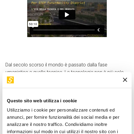
Dal secolo scorso il mondo è passato dalla fase
umanistica a quella tecnica. La tecnologia non è più solo
uno strumento nelle mani dell’essere umano, è diventata il
soggetto del mondo. La tecnica è la forma più alta di
razionalità mai raggiunta, il luogo della decisione, il
Questo sito web utilizza i cookie
raggiungimento del massimo degli scopi con l'impiego
minimo dei mezzi. Ma è anche il nostro ambiente e il
Utilizziamo i cookie per personalizzare contenuti ed
nostro paesaggio, dove fini e mezzi, scopi e ideazioni,
annunci, per fornire funzionalità dei social media e per
condotte, azioni e passioni, persino sogni e desideri hanno
analizzare il nostro traffico. Condividiamo inoltre
informazioni sul modo in cui utilizzi il nostro sito con i
bisogno della tecnica per esprimersi.