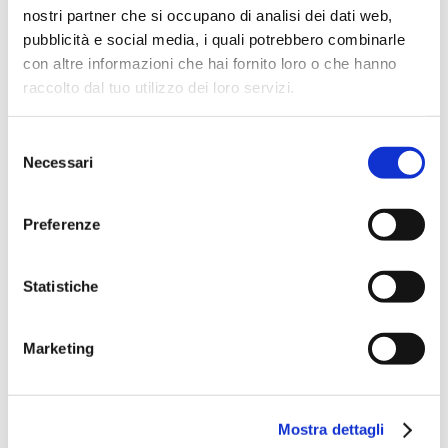
nostri partner che si occupano di analisi dei dati web,
In questa era dell’imprevedibilità, la nostra capacità di fare
pubblicità e social media, i quali potrebbero combinarle
ha oltrepassato la nostra capacità di prevedere gli effetti
con altre informazioni che hai fornito loro o che hanno
delle nostre azioni e sono soprattutto i giovani a scontare
raccolto dal tuo utilizzo dei loro servizi.
l’assenza della promessa di futuro. Se l’essere umano non
è solo razionalità, ma anche irrazionalità, fantasia,
Selezione
immaginazione, quale ruolo ci riserva il futuro?
Necessari
del
consenso
In questo incontro il professor Umberto Galimberti, uno dei
più importanti filosofi contemporanei, ci aiuterà a riflettere
Preferenze
sul futuro, anche attraverso i pensieri dei grandi del
passato.
Statistiche
Umberto Galimberti
è filosofo, psicoanalista e docente
universitario italiano. È stato professore di Filosofia della
Marketing
storia, Psicologia dinamica, Filosofia morale e Antropologia
culturale all’università Ca’ Foscari di Venezia. Dal 1985 è
membro ordinario dell'International Association of Analytical
Mostra dettagli
Psychology. E’ stato allievo del filosofo Karl Jaspers, di cui è