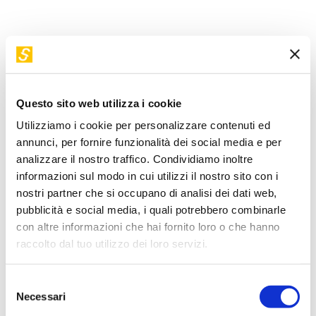
In uno scenario in continua evoluzione emergono nuove
faglie, nuovi valori, nuovi orientamenti. Nell’intervento verrà
dunque presentata l’evoluzione del mercato, delle
generazioni e delle tendenze di consumo presentando i
Questo sito web utilizza i cookie
quattro paradigmi del futuro: Sostenibilità, Unicità,
Utilizziamo i cookie per personalizzare contenuti ed
Tempestività e Condivisione. L’intervento si chiuderà
annunci, per fornire funzionalità dei social media e per
sollecitando interventi da parte del pubblico, dando spazio
analizzare il nostro traffico. Condividiamo inoltre
a dubbi e interrogativi.
informazioni sul modo in cui utilizzi il nostro sito con i
nostri partner che si occupano di analisi dei dati web,
pubblicità e social media, i quali potrebbero combinarle
con altre informazioni che hai fornito loro o che hanno
raccolto dal tuo utilizzo dei loro servizi.
Selezione
Necessari
del
consenso