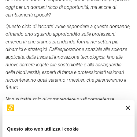
oggi per un domani ricco di opportunità, ma anche di
cambiamenti epocali?
Questo ciclo di incontri vuole rispondere a queste domande,
offrendo uno sguardo approfondito sulle professioni
emergenti che stanno prendendo forma nei settori più
dinamici e strategici. Dall’esplorazione spaziale alle scienze
applicate, dalla fisica all’innovazione tecnologica, fino alle
nuove carriere legate alla sostenibilità e alla salvaguardia
della biodiversità, esperti di fama e professionisti visionari
racconteranno quali saranno i mestieri che plasmeranno il
futuro.
Non si tratta solo di comprendere quali competenze
saranno richieste o quali settori vedranno la maggiore
crescita, ma di immaginare un mondo in cui il lavoro sarà
motore di cambiamento positivo. Ogni incontro non sarà
Questo sito web utilizza i cookie
solo un momento di apprendimento, ma un’opportunità per