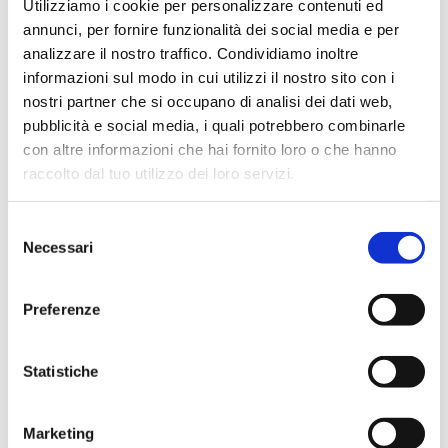
ispirarsi, esplorare e scoprire come ognuno di noi possa
Utilizziamo i cookie per personalizzare contenuti ed
diventare parte attiva di questo straordinario viaggio verso il
annunci, per fornire funzionalità dei social media e per
domani. Innovazione, scienza e sostenibilità non saranno
analizzare il nostro traffico. Condividiamo inoltre
solo le parole chiave del futuro, ma le basi per costruire un
informazioni sul modo in cui utilizzi il nostro sito con i
mondo migliore.
nostri partner che si occupano di analisi dei dati web,
pubblicità e social media, i quali potrebbero combinarle
Primo incontro: Prof, che lavoro farò da
con altre informazioni che hai fornito loro o che hanno
grande?
raccolto dal tuo utilizzo dei loro servizi.
Il Prof. Vincenzo Schettini, celebre volto de "La Fisica che
Selezione
ci Piace", inaugura il ciclo "Future Lab" con un incontro
Necessari
del
dedicato alle trasformazioni del lavoro. Con il suo stile
consenso
coinvolgente, esplorerà come l'innovazione tecnologica e
Preferenze
l'intelligenza artificiale stanno ridisegnando il panorama
professionale, creando nuove opportunità e trasformando
i ruoli tradizionali.
Statistiche
Partendo dalla sua esperienza di educatore che ha saputo
reinventare la didattica nell'era digitale, Schettini si
Marketing