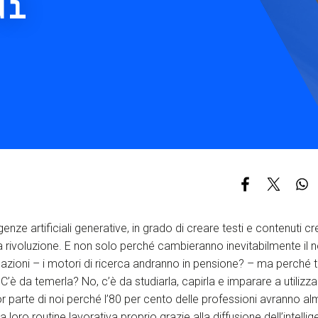
di
S
C
F
genze artificiali generative, in grado di creare testi e contenuti crea
 rivoluzione. E non solo perché cambieranno inevitabilmente il 
mazioni – i motori di ricerca andranno in pensione? – ma perché
 C’è da temerla? No, c’è da studiarla, capirla e imparare a utilizz
r parte di noi perché l’80 per cento delle professioni avranno a
a loro routine lavorativa proprio grazie alla diffusione dell’intellig