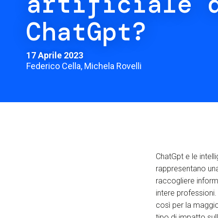
artificiale 
ChatGpt?
17 Aprile 2023
Federico Cella, Michela Rovelli
ChatGpt e le intelli
rappresentano una
raccogliere infor
intere professioni.
così per la maggio
tipo di impatto sull