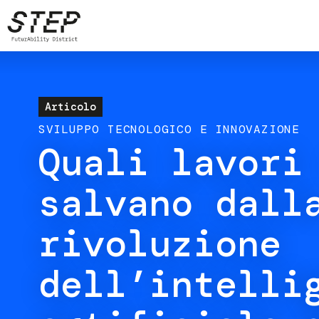
Salta
al
contenuto
principale
Articolo
SVILUPPO TECNOLOGICO E INNOVAZIONE
Quali lavori
salvano dall
rivoluzione
dell’intelli