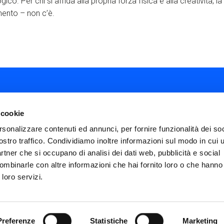
co. Per chi si affida alla propria forza fisica e alla creatività, la
ento – non c’è.
 cookie
rsonalizzare contenuti ed annunci, per fornire funzionalità dei soc
ostro traffico. Condividiamo inoltre informazioni sul modo in cui ut
ial
partner che si occupano di analisi dei dati web, pubblicità e social
nu
ombinarle con altre informazioni che hai fornito loro o che hanno
FAQ
Termini e condizioni
Privacy policy
ter
 loro servizi.
Impostazioni cookies
Dichiarazione di Ac
icies
Preferenze
Statistiche
Marketing