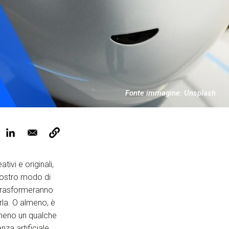
ervizi e accessibilità
Biglietti
ontatti
AQ
Fonte immagine: Unsplash
tivi e originali,
nostro modo di
 trasformeranno
arla. O almeno, è
lmeno un qualche
enza artificiale