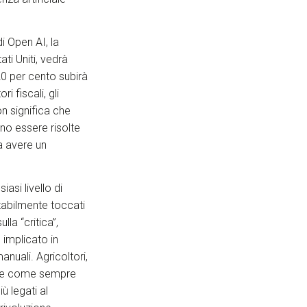
di Open AI, la
ti Uniti, vedrà
20 per cento subirà
i fiscali, gli
non significa che
nno essere risolte
a avere un
iasi livello di
itabilmente toccati
la “critica”,
 implicato in
uali. Agricoltori,
orare come sempre
ù legati al