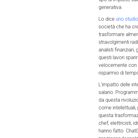
generativa.
Lo dice
uno studio
società che ha cre
trasformare almeno
stravolgimenti radi
analisti finanziari,
questi lavori spar
velocemente con l’
risparmio di tempo
L’impatto delle inte
salario. Programma
da questa rivoluzi
come intellettuali,
questa trasformazi
chef, elettricisti
hanno fatto. ChatGpt