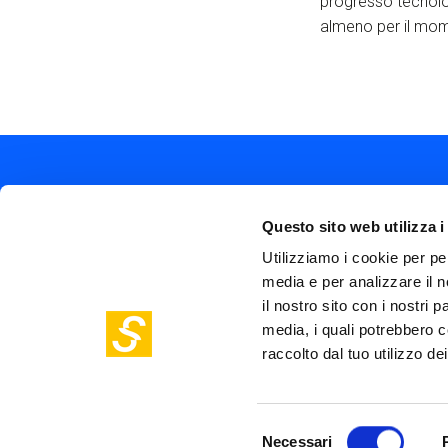
progresso tecnologi
almeno per il mom
Questo sito web utilizza i
Utilizziamo i cookie per pe
media e per analizzare il n
Soc
Piazza Olivetti 1, Milano
il nostro sito con i nostri 
me
info@steptothefuture.it
+39 02 33 020 088
media, i quali potrebbero c
Foo
raccolto dal tuo utilizzo dei
pol
Selezione
Necessari