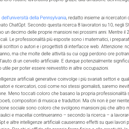
 dell’università della Pennsylvania
, redatto insieme ai ricercatori 
ato ChatGpt. Secondo questa ricerca 8 lavoratori su 10, negli Sta
 un decimo delle proprie mansioni nei prossimi anni. Mentre il 
cali. Le professionalità più esposte sono i matematici, i preparator
 gli scrittori o autori e i progettisti di interfacce web. Attenzione: 
iranno, ma che molte delle attività su cui oggi perdono ore potra
aiuto di un cervello artificiale. E dunque potenzialmente signific
 utile per poter essere reinvestito in altre occupazioni.
lligenze artificiali generative coinvolge i più svariati settori e quals
tori e ricercatori, così come noi stessi giornalisti, saremo inev
one. Meno toccati coloro che basano la propria professionalità sul
 poeti, compositori di musica e traduttori. Ma chi non è per niente
one sociale sono coloro che svolgono mansioni più che altro man
, idraulici e macellai continueranno – secondo la ricerca – a lav
 e altre intelligenze artificiali causeranno effetti su quei lavori pi