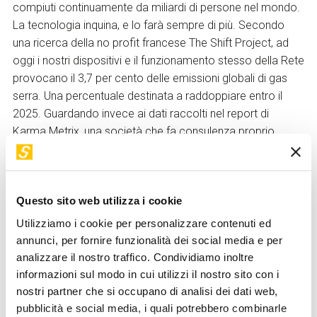
compiuti continuamente da miliardi di persone nel mondo.
La tecnologia inquina, e lo farà sempre di più. Secondo
una ricerca della no profit francese The Shift Project, ad
oggi i nostri dispositivi e il funzionamento stesso della Rete
provocano il 3,7 per cento delle emissioni globali di gas
serra. Una percentuale destinata a raddoppiare entro il
2025. Guardando invece ai dati raccolti nel report di
Karma Metrix, una società che fa consulenza proprio
nell’ambito della sostenibilità, scopriamo anche che cinque
aziende dell’industria digitale – Amazon, Apple, Facebook,
Google e Microsoft – insieme consumano più energia di
Questo sito web utilizza i cookie
Paesi come il Belgio, l’Austria, l’Algeria o il Venezuela.
Raggiungendo una produzione di Co2 annua di 125,9
Utilizziamo i cookie per personalizzare contenuti ed
milioni di tonnellate. Tra le cosiddette “Big Five”, è Amazon
annunci, per fornire funzionalità dei social media e per
la società meno sostenibile, responsabile di più della metà
analizzare il nostro traffico. Condividiamo inoltre
delle emissioni conteggiate.
informazioni sul modo in cui utilizzi il nostro sito con i
nostri partner che si occupano di analisi dei dati web,
C’è l’inquinamento di chi offre i servizi, e poi c’è
pubblicità e social media, i quali potrebbero combinarle