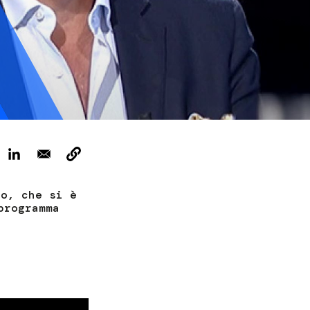
ervizi e accessibilità
Biglietti
ontatti
AQ
no, che si è
programma