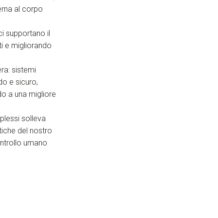
erna al corpo
ci supportano il
ti e migliorando
era: sistemi
do e sicuro,
do a una migliore
plessi solleva
tiche del nostro
ontrollo umano