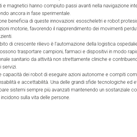
ti e magnetici hanno compiuto passi avanti nella navigazione int
ndo ancora in fase sperimentale.
ione beneficia di queste innovazioni: esoscheletri e robot protesi
zioni motorie, favorendo il riapprendimento dei movimenti perdu
zienti.
bito di crescente rilievo è l’automazione della logistica ospedali
possono trasportare campioni, farmaci e dispositivi in modo rapi
onale sanitario da attività non strettamente cliniche e contribuen
 servizi.
te capacità dei robot di eseguire azioni autonome e compiti com
nsabilità e accettabilità. Una delle grandi sfide tecnologiche ed e
pare sistemi sempre più avanzati mantenendo un sostanziale c
 incidono sulla vita delle persone.