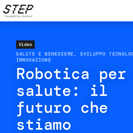
Salta
al
contenuto
principale
Video
SALUTE E BENESSERE
SVILUPPO TECNOLO
INNOVAZIONE
Robotica per
salute: il
futuro che
stiamo