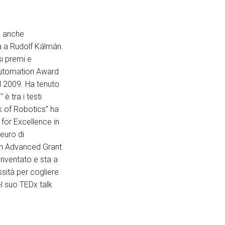
È anche
ta a Rudolf Kálmán.
si premi e
 Automation Award
l 2009. Ha tenuto
 è tra i testi
k of Robotics" ha
 for Excellence in
euro di
i un Advanced Grant
inventato e sta a
ssità per cogliere
el suo TEDx talk