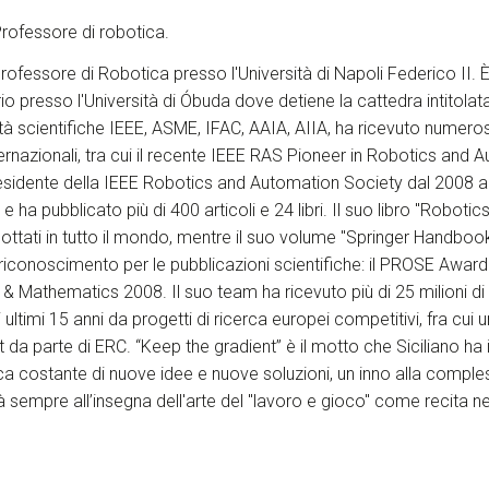
rofessore di robotica.
professore di Robotica presso l'Università di Napoli Federico II. 
o presso l'Università di Óbuda dove detiene la cattedra intitola
tà scientifiche IEEE, ASME, IFAC, AAIA, AIIA, ha ricevuto numero
ernazionali, tra cui il recente IEEE RAS Pioneer in Robotics and
residente della IEEE Robotics and Automation Society dal 2008 a
 ha pubblicato più di 400 articoli e 24 libri. Il suo libro "Robotics"
ttati in tutto il mondo, mentre il suo volume "Springer Handboo
to riconoscimento per le pubblicazioni scientifiche: il PROSE Award
& Mathematics 2008. Il suo team ha ricevuto più di 25 milioni di 
 ultimi 15 anni da progetti di ricerca europei competitivi, fra cu
 da parte di ERC. “Keep the gradient” è il motto che Siciliano ha 
erca costante di nuove idee e nuove soluzioni, un inno alla comple
à sempre all’insegna dell'arte del "lavoro e gioco" come recita n