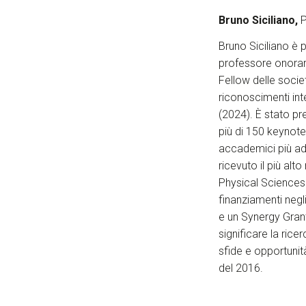
Bruno Siciliano,
P
Bruno Siciliano è 
professore onorari
Fellow delle socie
riconoscimenti int
(2024). È stato p
più di 150 keynote e
accademici più ado
ricevuto il più al
Physical Sciences 
finanziamenti negli
e un Synergy Grant
significare la ric
sfide e opportunit
del 2016.