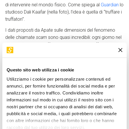
di intervenire nel mondo fisico. Come spiega al
Guardian
lo
studioso Dali Kaafar (nella foto), l’idea è quella di “truffare i
truffatori”.
I dati proposti da Apate sulle dimensioni del fenomeno
delle chiamate
scam
sono quasi incredibili: ogni giorno nel
mondo verrebbero effettuate 70 milioni di truffe
telefoniche, con una percentuale del 25% della
popolazione mondiale che avrebbe perso denaro a
seguito di una qualche telefonata o sms malevoli.
Questo sito web utilizza i cookie
Comunque siano i numeri, l’emergenza è certa, un disagio
Utilizziamo i cookie per personalizzare contenuti ed
quotidiano che molti hanno sperimentato di persona. E in
annunci, per fornire funzionalità dei social media e per
alcuni casi, soprattutto se l’obiettivo della truffa è una
analizzare il nostro traffico. Condividiamo inoltre
persona “fragile” per un qualche motivo, il colpo va a
informazioni sul modo in cui utilizzi il nostro sito con i
segno: che sia una telefonata o un messaggio, che sia la
nostri partner che si occupano di analisi dei dati web,
vittima a condividere direttamente le informazioni sensibili
pubblicità e social media, i quali potrebbero combinarle
(coordinate bancarie, password, anche solo l’indirizzo)
con altre informazioni che hai fornito loro o che hanno
oppure che sia il truffatore a indurre a un’azione
raccolto dal tuo utilizzo dei loro servizi.