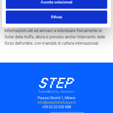
Accetta selezionati
l’orario più ricorrente, e ovviamente i contenuti della truffa,
per rilevare subito quelle nuove e capire gli schemi
Rifiuta
psicologici che seguono. Se, esasperato, il criminale
dall’altro capo del telefono dovesse poi rivelare
informazioni utili ad arrivare a individuare fisicamente la
fonte della truffa, allora è previsto anche l’intervento delle
forze dell’ordine, con mandati di cattura internazionali.
Piazza Olivetti 1, Milano
info@steptothefuture.it
+39 02 33 020 088