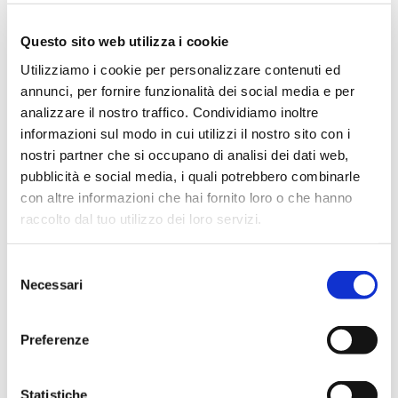
iniziato a collaborare con il Politecnico di Milano e con
Questo sito web utilizza i cookie
POLI.design a diversi progetti espositivi, tra cui la
progettazione del Padiglione Calabria per Expo 2025
Utilizziamo i cookie per personalizzare contenuti ed
Osaka.
annunci, per fornire funzionalità dei social media e per
analizzare il nostro traffico. Condividiamo inoltre
Svolge inoltre attività di assistenza alla didattica in corsi e
informazioni sul modo in cui utilizzi il nostro sito con i
master del Politecnico di Milano e di POLI.design.
nostri partner che si occupano di analisi dei dati web,
pubblicità e social media, i quali potrebbero combinarle
La sua attività di ricerca esplora le connessioni tra
con altre informazioni che hai fornito loro o che hanno
olfactive design, salute mentale e benessere, con
raccolto dal tuo utilizzo dei loro servizi.
l’obiettivo di indagare il ruolo degli stimoli sensoriali nella
progettazione di spazi dedicati alla cura e alla qualità della
vita.”
Selezione
Necessari
del
consenso
Preferenze
Ingrid Maria Paoletti
Statistiche