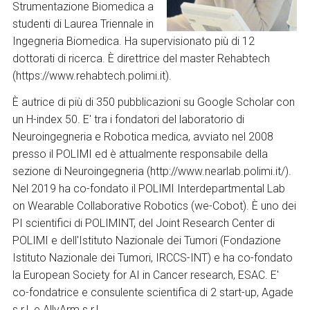
Strumentazione Biomedica a
studenti di Laurea Triennale in
Ingegneria Biomedica. Ha supervisionato più di 12
dottorati di ricerca. È direttrice del master Rehabtech
(https://www.rehabtech.polimi.it).
È autrice di più di 350 pubblicazioni su Google Scholar con
un H-index 50. E' tra i fondatori del laboratorio di
Neuroingegneria e Robotica medica, avviato nel 2008
presso il POLIMI ed è attualmente responsabile della
sezione di Neuroingegneria (http://www.nearlab.polimi.it/).
Nel 2019 ha co-fondato il POLIMI Interdepartmental Lab
on Wearable Collaborative Robotics (we-Cobot). È uno dei
PI scientifici di POLIMINT, del Joint Research Center di
POLIMI e dell'Istituto Nazionale dei Tumori (Fondazione
Istituto Nazionale dei Tumori, IRCCS-INT) e ha co-fondato
la European Society for AI in Cancer research, ESAC. E'
co-fondatrice e consulente scientifica di 2 start-up, Agade
s.r.l. e AllyArm s.r.l..