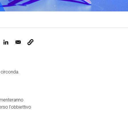
ervizi e accessibilità
Biglietti
ontatti
AQ
 circonda.
rimenteranno
rso l'obbiettivo