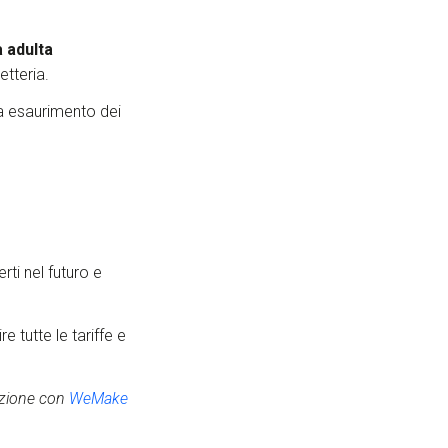
 adulta
etteria.
 a esaurimento dei
rti nel futuro e
e tutte le tariffe e
azione con
WeMake