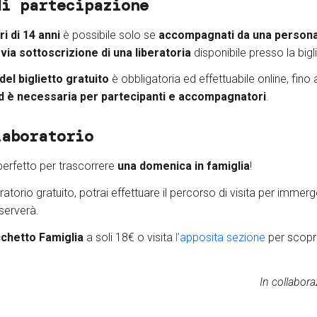
di partecipazione
i di 14 anni
è possibile solo se
accompagnati da una persona
via sottoscrizione di una liberatoria
disponibile presso la bigli
el biglietto gratuito
è obbligatoria ed effettuabile online, fino
ed è necessaria
per partecipanti e accompagnatori
.
laboratorio
perfetto per trascorrere
una domenica in famiglia
!
ratorio gratuito, potrai effettuare il percorso di visita per immerge
iserverà.
chetto Famiglia
a soli 18€ o visita
l’
apposita sezione
per scoprir
In collabor