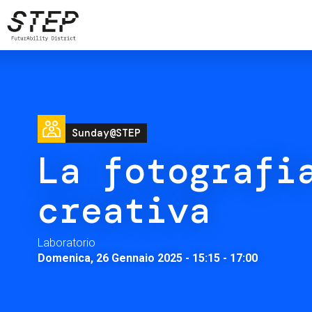
Salta
al
contenuto
principale
Image
Sunday@STEP
La fotografi
creativa
Laboratorio
Domenica, 26 Gennaio 2025 - 15:15
-
17:00