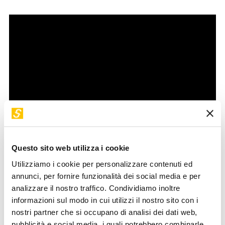
Questo sito web utilizza i cookie
Utilizziamo i cookie per personalizzare contenuti ed
Nel 2024 il mondo ha prodotto 120 milioni di tonnellate di
annunci, per fornire funzionalità dei social media e per
analizzare il nostro traffico. Condividiamo inoltre
rifiuti tessili, l’equivalente di oltre 200 stadi olimpici pieni di
informazioni sul modo in cui utilizzi il nostro sito con i
vestiti scartati ogni anno, con solo una piccolissima parte
nostri partner che si occupano di analisi dei dati web,
trasformata in nuove fibre. Eleonora Tieri, Project Leader
pubblicità e social media, i quali potrebbero combinarle