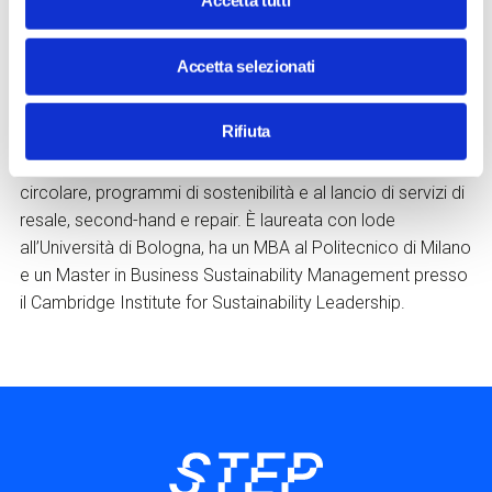
Eleonora Tieri
è Project Leader di Boston Consulting
Accetta tutti
Group (BCG) a Milano e core member della practice
Climate & Sustainability. Entrata in BCG nel 2022, è esperta
Accetta selezionati
di economia circolare, strategie ESG e modelli di business
sostenibili. Precedentemente ha maturato esperienze
Rifiuta
internazionali in IKEA e in YOOX NET-A-PORTER GROUP,
dove ha contribuito a definire strategie di trasformazione
circolare, programmi di sostenibilità e al lancio di servizi di
resale, second-hand e repair. È laureata con lode
all’Università di Bologna, ha un MBA al Politecnico di Milano
e un Master in Business Sustainability Management presso
il Cambridge Institute for Sustainability Leadership.