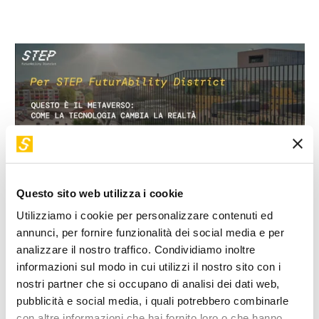
Questo sito web utilizza i cookie
Utilizziamo i cookie per personalizzare contenuti ed
annunci, per fornire funzionalità dei social media e per
analizzare il nostro traffico. Condividiamo inoltre
informazioni sul modo in cui utilizzi il nostro sito con i
Cos’è veramente il Metaverso? Lo scopriamo insieme con
nostri partner che si occupano di analisi dei dati web,
esempi e possibili scenari, affrontando le opportunità e le
pubblicità e social media, i quali potrebbero combinarle
implicazioni sulla vita quotidiana. Ci concentreremo su
con altre informazioni che hai fornito loro o che hanno