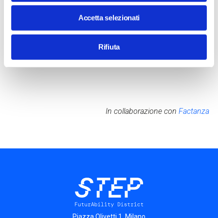
Mondadori, di Young Finance per Il Sole 24 Ore, e autore di
Homo Crypto per Sperling & Kupfer. Collabora con i
Accetta selezionati
principali media nella divulgazione dei temi relativi
all’innovazione come fintech, startup, cripto, metaverso,
Rifiuta
digitale, intelligenza artificiale (AI).
In collaborazione con
Factanza
Piazza Olivetti 1, Milano