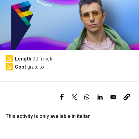
Services and accessibility
Tickets
Contact us
FAQs
Length
90 minuti
Cost
gratuito
This activity is only available in italian