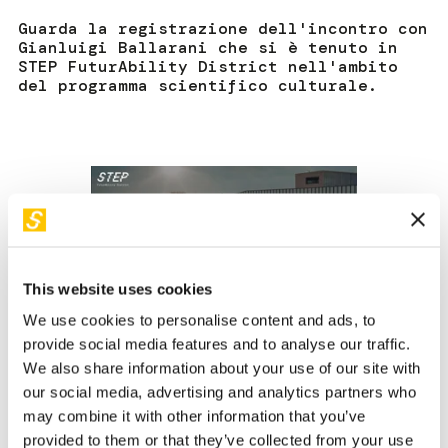
Guarda la registrazione dell'incontro con
Gianluigi Ballarani che si è tenuto in
STEP FuturAbility District nell'ambito
del programma scientifico culturale.
This website uses cookies
We use cookies to personalise content and ads, to
provide social media features and to analyse our traffic.
We also share information about your use of our site with
our social media, advertising and analytics partners who
Cos’è veramente il Metaverso? Lo scopriamo insieme con
may combine it with other information that you’ve
esempi e possibili scenari, affrontando le opportunità e le
provided to them or that they’ve collected from your use