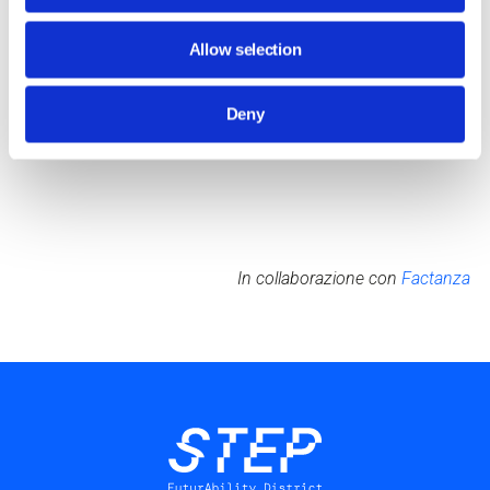
dati agli utenti di Internet, è coautore di Digitalization per
Mondadori, di Young Finance per Il Sole 24 Ore, e autore di
Allow selection
Homo Crypto per Sperling & Kupfer. Collabora con i
principali media nella divulgazione dei temi relativi
Deny
all’innovazione come fintech, startup, cripto, metaverso,
digitale, intelligenza artificiale (AI).
In collaborazione con
Factanza