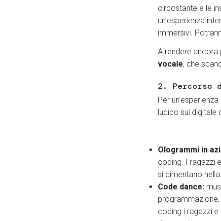
circostante e le i
un’esperienza inter
immersivi. Potrann
A rendere ancora 
vocale
, che scand
2. Percorso 
Per un'esperienza 
ludico sul digitale 
Ologrammi in azi
coding. I ragazzi 
si cimentano nell
Code dance:
musi
programmazione, f
coding i ragazzi e