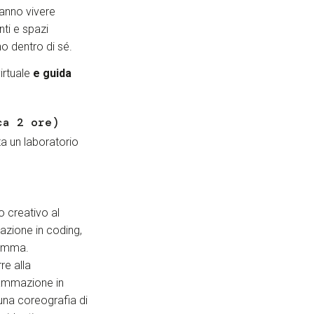
ranno vivere
nti e spazi
no dentro di sé.
virtuale
e guida
ca 2 ore)
a un laboratorio
o creativo al
azione in coding,
gramma.
re alla
rammazione in
 una coreografia di