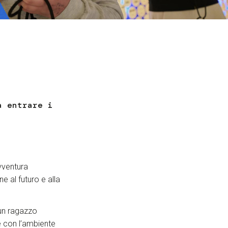
Tickets
a entrare i
vventura
e al futuro e alla
un ragazzo
le con l’ambiente