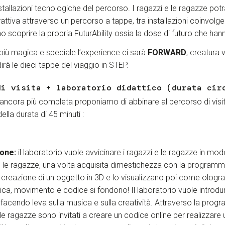
nstallazioni tecnologiche del percorso. I ragazzi e le ragazze pot
attiva attraverso un percorso a tappe, tra installazioni coinvolge
o scoprire la propria FuturAbility ossia la dose di futuro che han
più magica e speciale l’experience ci sarà
FORWARD
, creatura 
irà le dieci tappe del viaggio in STEP.
di visita + laboratorio didattico (durata cir
ancora più completa proponiamo di abbinare al percorso di visit
della durata di 45 minuti :
one:
il laboratorio vuole avvicinare i ragazzi e le ragazze in mod
e le ragazze, una volta acquisita dimestichezza con la programm
a creazione di un oggetto in 3D e lo visualizzano poi come olo
ca, movimento e codice si fondono! Il laboratorio vuole introdur
acendo leva sulla musica e sulla creatività. Attraverso la prog
 le ragazze sono invitati a creare un codice online per realizzare