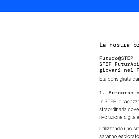
La nostra p
Futuro@STEP
STEP FuturAb
giovani nel 
Età consigliata dai
1. Percorso 
In STEP le ragazze
straordinaria dove
rivoluzione digital
Utilizzando uno s
saranno esploratori