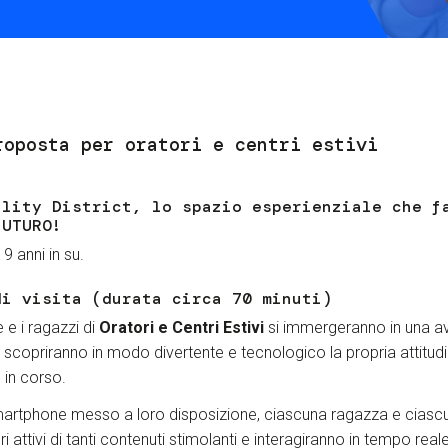
Services and accessibility
Contact us
FAQs
roposta per oratori e centri estivi
ility District, lo spazio esperienziale che f
FUTURO!
 9 anni in su.
di visita (durata circa 70 minuti)
 e i ragazzi di
Oratori e Centri Estivi
si immergeranno in una a
 scopriranno in modo divertente e tecnologico la propria attitudin
e in corso.
martphone messo a loro disposizione, ciascuna ragazza e ciasc
 attivi di tanti contenuti stimolanti e interagiranno in tempo rea