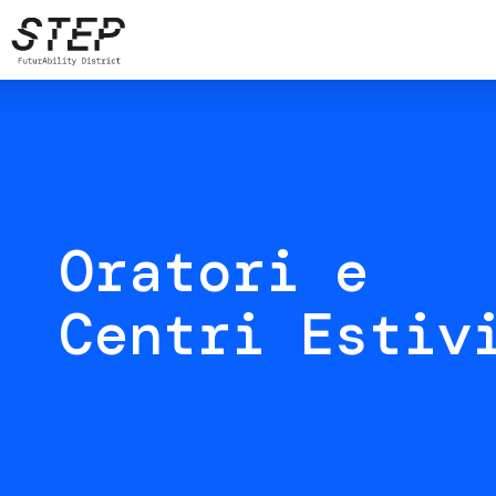
Skip
to
main
content
Oratori e
Centri Estiv