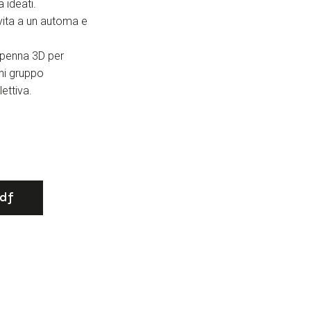
a ideati.
e vita a un automa e
la penna 3D per
gni gruppo
lettiva.
df