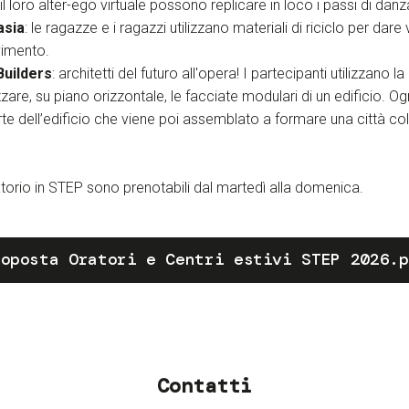
l loro alter-ego virtuale possono replicare in loco i passi di danz
asia
: le ragazze e i ragazzi utilizzano materiali di riciclo per dar
vimento.
Builders
: architetti del futuro all'opera! I partecipanti utilizzano 
zare, su piano orizzontale, le facciate modulari di un edificio. O
te dell’edificio che viene poi assemblato a formare una città col
oratorio in STEP sono prenotabili dal martedì alla domenica.
roposta Oratori e Centri estivi STEP 2026.p
Contatti