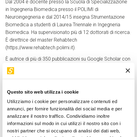
Dal 2004 è docente presso la Scuola di Specializzazione
in Ingegneria Biomedica presso il POLIMI di
Neuroingegneria e dal 2014/15 insegna Strumentazione
Biomedica a studenti di Laurea Triennale in Ingegneria
Biomedica. Ha supervisionato più di 12 dottorati di ricerca.
È direttrice del master Rehabtech
(https://www.rehabtech.polimi.it).
È autrice di più di 350 pubblicazioni su Google Scholar con
un H-index 50. E' tra i fondatori del laboratorio di
Neuroingegneria e Robotica medica, avviato nel 2008
presso il POLIMI ed è attualmente responsabile della
sezione di Neuroingegneria (http://www.nearlab.polimi.it/).
Questo sito web utilizza i cookie
Nel 2019 ha co-fondato il POLIMI Interdepartmental Lab
Utilizziamo i cookie per personalizzare contenuti ed
on Wearable Collaborative Robotics (we-Cobot). È uno dei
annunci, per fornire funzionalità dei social media e per
PI scientifici di POLIMINT, del Joint Research Center di
analizzare il nostro traffico. Condividiamo inoltre
POLIMI e dell'Istituto Nazionale dei Tumori (Fondazione
informazioni sul modo in cui utilizzi il nostro sito con i
Istituto Nazionale dei Tumori, IRCCS-INT) e ha co-fondato
nostri partner che si occupano di analisi dei dati web,
la European Society for AI in Cancer research, ESAC. E'