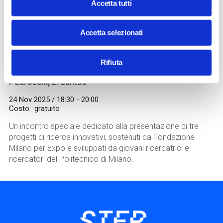
Accetta tutti
INSPIRING@STEP
Dall’Italia al Giappone: 3 progetti di
Accetta selezionati
ricerca per una società più inclusiva e
sostenibile
Workshop
Rifiuta
con
A.Barbara, A. Perotti, I. Paoletti, P. Falcinelli, A.
Pedrocchi, L. Santos
24 Nov 2025 / 18:30 - 20:00
Costo
gratuito
Un incontro speciale dedicato alla presentazione di tre
progetti di ricerca innovativi, sostenuti da Fondazione
Milano per Expo e sviluppati da giovani ricercatrici e
ricercatori del Politecnico di Milano.