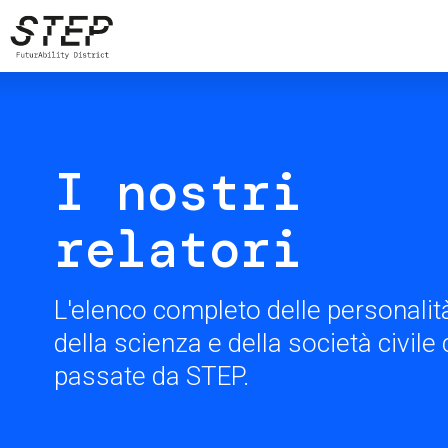
Salta
al
contenuto
principale
I nostri
relatori
L'elenco completo delle personalità
della scienza e della società civil
passate da STEP.