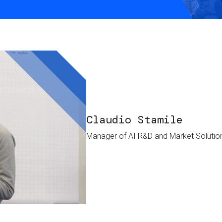
S
C
F
Claudio Stamile
Manager of AI R&D and Market Soluti