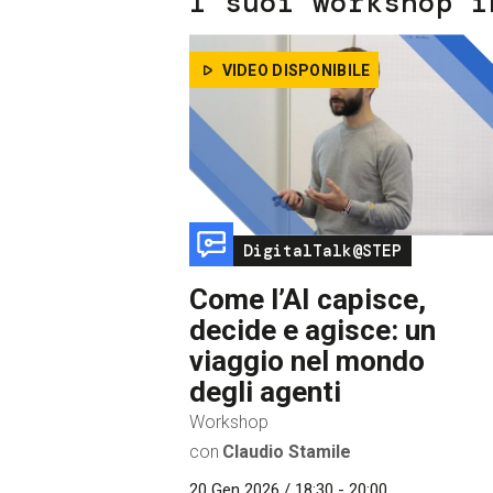
I suoi workshop i
VIDEO DISPONIBILE
Image
DigitalTalk@STEP
Come l’AI capisce,
decide e agisce: un
viaggio nel mondo
degli agenti
Workshop
con
Claudio Stamile
20 Gen 2026 / 18:30 - 20:00