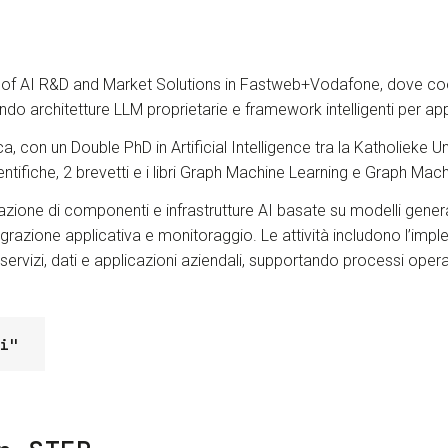
of AI R&D and Market Solutions in Fastweb+Vodafone, dove coord
endo architetture LLM proprietarie e framework intelligenti per app
, con un Double PhD in Artificial Intelligence tra la Katholieke Un
entifiche, 2 brevetti e i libri Graph Machine Learning e Graph Ma
zione di componenti e infrastrutture AI basate su modelli genera
egrazione applicativa e monitoraggio. Le attività includono l’i
servizi, dati e applicazioni aziendali, supportando processi opera
i"