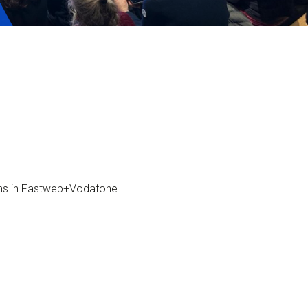
ervizi e accessibilità
Biglietti
ontatti
AQ
ons in Fastweb+Vodafone