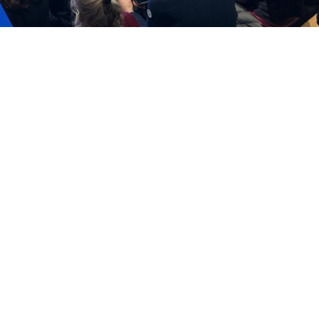
ervizi e accessibilità
Biglietti
ontatti
AQ