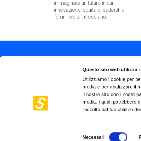
immaginare un futuro in cui
innovazione, equità e leadership
femminile si intrecciano.
Questo sito web utilizza i
Utilizziamo i cookie per pe
media e per analizzare il n
Soc
Piazza Olivetti 1, Milano
il nostro sito con i nostri 
me
info@steptothefuture.it
media, i quali potrebbero c
+39 02 33 020 088
Foo
raccolto dal tuo utilizzo dei
pol
Selezione
Necessari
del