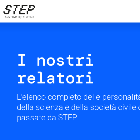
Salta
al
contenuto
principale
I nostri
relatori
L'elenco completo delle personalità
della scienza e della società civil
passate da STEP.