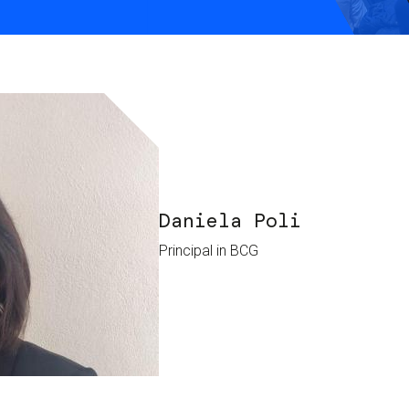
S
C
F
Daniela Poli
Principal in BCG