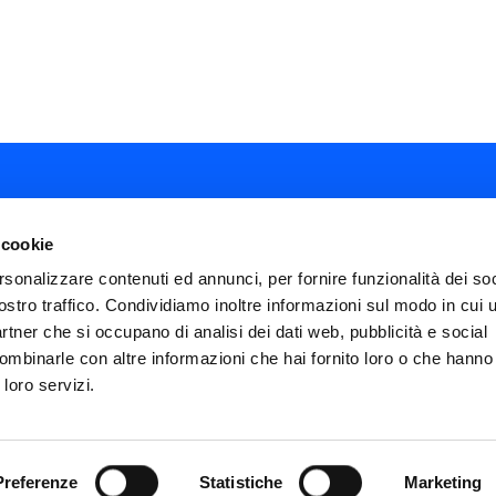
 cookie
rsonalizzare contenuti ed annunci, per fornire funzionalità dei soc
ostro traffico. Condividiamo inoltre informazioni sul modo in cui ut
ial
partner che si occupano di analisi dei dati web, pubblicità e social
nu
ombinarle con altre informazioni che hai fornito loro o che hanno
FAQ
Termini e condizioni
Privacy policy
ter
 loro servizi.
Impostazioni cookies
Dichiarazione di Ac
icies
Preferenze
Statistiche
Marketing