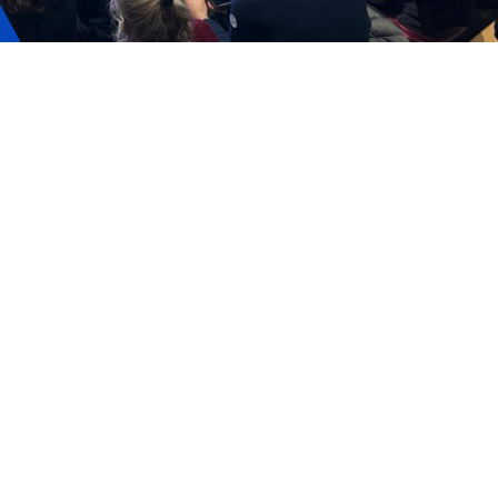
ervizi e accessibilità
Biglietti
ontatti
AQ