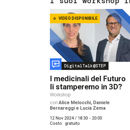
I suoi workshop i
VIDEO DISPONIBILE
Image
DigitalTalk@STEP
I medicinali del Futuro
li stamperemo in 3D?
Workshop
con
Alice Melocchi, Daniele
Bernareggi e Lucia Zema
12 Nov 2024 / 18:30 - 20:00
Costo
gratuito