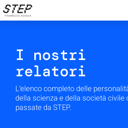
Salta
al
contenuto
principale
I nostri
relatori
L'elenco completo delle personalità
della scienza e della società civil
passate da STEP.