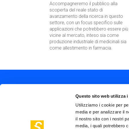
Accompagneremo il pubblico alla
scoperta del reale stato di
avanzamento della ricerca in questo
settore, con un focus specifico sulle
applicazioni che potrebbero essere più
vicine al mercato, inteso sia come
produzione industriale di medicinali sia
come allestimento in farmacia.
Questo sito web utilizza i
Utilizziamo i cookie per pe
media e per analizzare il n
Soc
Piazza Olivetti 1, Milano
il nostro sito con i nostri 
me
info@steptothefuture.it
media, i quali potrebbero c
+39 02 33 020 088
Foo