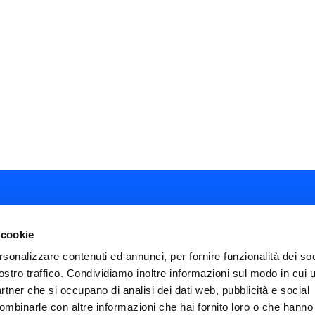
 cookie
rsonalizzare contenuti ed annunci, per fornire funzionalità dei soc
ostro traffico. Condividiamo inoltre informazioni sul modo in cui ut
ial
partner che si occupano di analisi dei dati web, pubblicità e social
nu
ombinarle con altre informazioni che hai fornito loro o che hanno
FAQ
Termini e condizioni
Privacy policy
ter